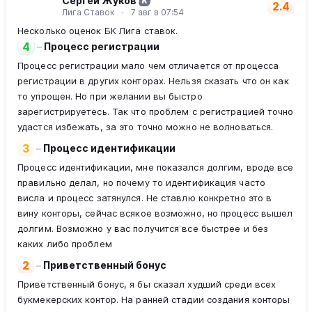
Сергей Жуков
К
2.4
Лига Ставок
7 авг в 07:54
Несколько оценок БК Лига ставок.
4
–
Процесс регистрации
Процесс регистрации мало чем отличается от процесса
регистрации в других конторах. Нельзя сказать что он как
то упрощен. Но при желании вы быстро
зарегистрируетесь. Так что проблем с регистрацией точно
удастся избежать, за это точно можно не волноваться.
3
–
Процесс идентификации
Процесс идентификации, мне показался долгим, вроде все
правильно делал, но почему то идентификация часто
висла и процесс затянулся. Не ставлю конкретно это в
вину конторы, сейчас всякое возможно, но процесс вышел
долгим. Возможно у вас получится все быстрее и без
каких либо проблем
2
–
Приветственный бонус
Приветственный бонус, я бы сказал худший среди всех
букмекерских контор. На ранней стадии создания конторы