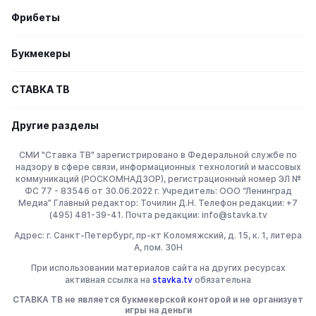
Фрибеты
Букмекеры
СТАВКА TВ
Другие разделы
СМИ "Ставка ТВ" зарегистрировано в Федеральной службе по
надзору в сфере связи, информационных технологий и массовых
коммуникаций (РОСКОМНАДЗОР), регистрационный номер ЭЛ №
ФС 77 - 83546 от 30.06.2022 г. Учредитель: ООО “Ленинград
Медиа” Главный редактор: Точилин Д.Н. Телефон редакции: +7
(495) 481-39-41. Почта редакции: info@stavka.tv
Адрес: г. Санкт-Петербург, пр-кт Коломяжский, д. 15, к. 1, литера
А, пом. 30Н
При использовании материалов сайта на других ресурсах
активная ссылка на
stavka.tv
обязательна
СТАВКА ТВ не является букмекерской конторой и не организует
игры на деньги