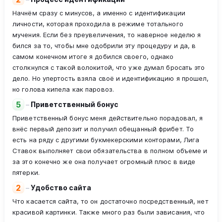
Начнём сразу с минусов, а именно с идентификации
личности, которая проходила в режиме тотального
мучения. Если без преувеличения, то наверное неделю я
бился за то, чтобы мне одобрили эту процедуру и да, в
самом конечном итоге я добился своего, однако
столкнулся с такой волокитой, что уже думал бросать это
дело. Но упертость взяла своё и идентификацию я прошел,
но голова кипела как паровоз.
5
–
Приветственный бонус
Приветственный бонус меня действительно порадовал, я
внёс первый депозит и получил обещанный фрибет. То
есть на ряду с другими букмекерскими конторами, Лига
Ставок выполняет свои обязательства в полном объеме и
за это конечно же она получает огромный плюс в виде
пятерки.
2
–
Удобство сайта
Что касается сайта, то он достаточно посредственный, нет
красивой картинки. Также много раз были зависания, что