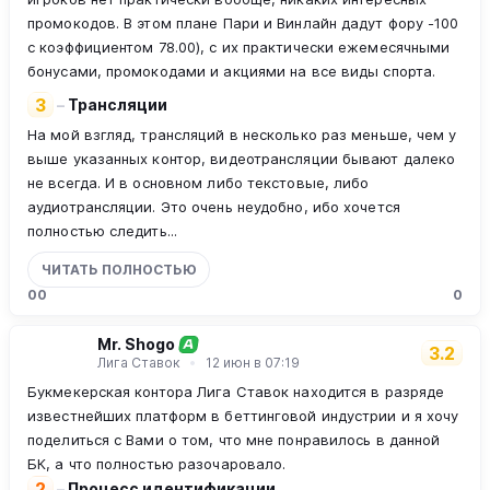
промокодов. В этом плане Пари и Винлайн дадут фору -100
с коэффициентом 78.00), с их практически ежемесячными
бонусами, промокодами и акциями на все виды спорта.
3
–
Трансляции
На мой взгляд, трансляций в несколько раз меньше, чем у
выше указанных контор, видеотрансляции бывают далеко
не всегда. И в основном либо текстовые, либо
аудиотрансляции. Это очень неудобно, ибо хочется
полностью следить...
ЧИТАТЬ ПОЛНОСТЬЮ
0
0
0
Mr. Shogo
А
3.2
Лига Ставок
12 июн в 07:19
Букмекерская контора Лига Ставок находится в разряде
известнейших платформ в беттинговой индустрии и я хочу
поделиться с Вами о том, что мне понравилось в данной
БК, а что полностью разочаровало.
2
–
Процесс идентификации