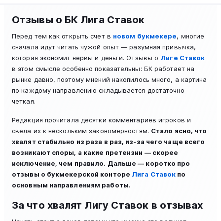
Отзывы о БК Лига Ставок
Перед тем как открыть счет в
новом букмекере
, многие
сначала идут читать чужой опыт — разумная привычка,
которая экономит нервы и деньги. Отзывы о
Лиге Ставок
в этом смысле особенно показательны: БК работает на
рынке давно, поэтому мнений накопилось много, а картина
по каждому направлению складывается достаточно
четкая.
Редакция прочитала десятки комментариев игроков и
свела их к нескольким закономерностям.
Стало ясно, что
хвалят стабильно из раза в раз, из-за чего чаще всего
возникают споры, а какие претензии — скорее
исключение, чем правило. Дальше — коротко про
отзывы о букмекерской конторе
Лига Ставок
по
основным направлениям работы.
За что хвалят Лигу Ставок в отзывах