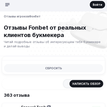
Войти
Отзывы игроков
Фонбет
Отзывы Fonbet от реальных
клиентов букмекера
Читай подробные отзывы об интересующем тебя букмекере
и делай выводы
СБРОСИТЬ
НАПИСАТЬ ОБЗОР
363 отзыва