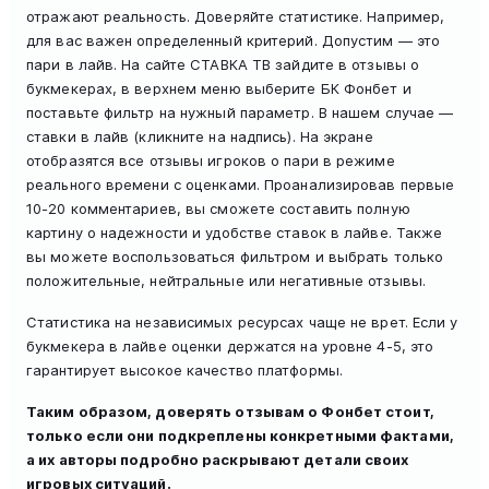
отражают реальность. Доверяйте статистике. Например,
для вас важен определенный критерий. Допустим — это
пари в лайв. На сайте СТАВКА ТВ зайдите в отзывы о
букмекерах, в верхнем меню выберите БК Фонбет и
поставьте фильтр на нужный параметр. В нашем случае —
ставки в лайв (кликните на надпись). На экране
отобразятся все отзывы игроков о пари в режиме
реального времени с оценками. Проанализировав первые
10-20 комментариев, вы сможете составить полную
картину о надежности и удобстве ставок в лайве. Также
вы можете воспользоваться фильтром и выбрать только
положительные, нейтральные или негативные отзывы.
Статистика на независимых ресурсах чаще не врет. Если у
букмекера в лайве оценки держатся на уровне 4-5, это
гарантирует высокое качество платформы.
Таким образом, доверять отзывам о Фонбет стоит,
только если они подкреплены конкретными фактами,
а их авторы подробно раскрывают детали своих
игровых ситуаций.