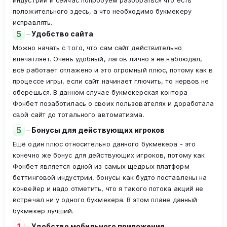
индустрии и сейчас попробуем разобраться что есть
положительного здесь, а что необходимо букмекеру
исправлять.
5
–
Удобство сайта
Можно начать с того, что сам сайт действительно
впечатляет. Очень удобный, лагов лично я не наблюдал,
всё работает отлажено и это огромный плюс, потому как в
процессе игры, если сайт начинает глючить, то нервов не
оберешься. В данном случае букмекерская контора
Фонбет позаботилась о своих пользователях и доработала
свой сайт до тотального автоматизма.
5
–
Бонусы для действующих игроков
Ещё один плюс относительно данного букмекера - это
конечно же бонус для действующих игроков, потому как
Фонбет является одной из самых щедрых платформ
беттинговой индустрии, бонусы как будто поставлены на
конвейер и надо отметить, что я такого потока акций не
встречал ни у одного букмекера. В этом плане данный
букмекер лучший.
1
–
Удобство мобильного приложения