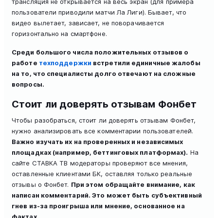
трансляция не открывается на весь экран (для примера
пользователи приводили матчи Ла Лиги). Бывает, что
видео вылетает, зависает, не поворачивается
горизонтально на смартфоне.
Среди большого числа положительных отзывов о
работе
техподдержки
встретили единичные жалобы
на то, что специалисты долго отвечают на сложные
вопросы.
Стоит ли доверять отзывам Фонбет
Чтобы разобраться, стоит ли доверять отзывам Фонбет,
нужно анализировать все комментарии пользователей.
Важно изучать их на проверенных и независимых
площадках (например, беттинговых платформах).
На
сайте СТАВКА ТВ модераторы проверяют все мнения,
оставленные клиентами БК, оставляя только реальные
отзывы о Фонбет.
При этом обращайте внимание, как
написан комментарий. Это может быть субъективный
гнев из-за проигрыша или мнение, основанное на
фактах.