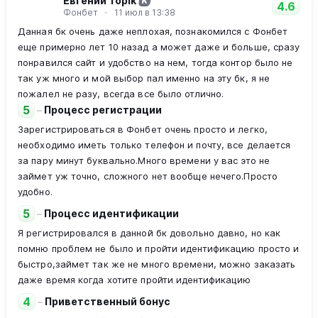
Евгений Topik
К
4.6
Фонбет
11 июл в 13:38
Данная бк очень даже неплохая, познакомился с Фонбет
еще примерно лет 10 назад а может даже и больше, сразу
понравился сайт и удобство на нем, тогда контор было не
так уж много и мой выбор пал именно на эту бк, я не
пожалел не разу, всегда все было отлично.
5
–
Процесс регистрации
Зарегистрироваться в Фонбет очень просто и легко,
необходимо иметь только телефон и почту, все делается
за пару минут буквально.Много времени у вас это не
займет уж точно, сложного нет вообще нечего.Просто
удобно.
5
–
Процесс идентификации
Я регистрировался в данной бк довольно давно, но как
помню проблем не было и пройти идентификацию просто и
быстро,займет так же не много времени, можно заказать
даже время когда хотите пройти идентификацию
4
–
Приветственный бонус