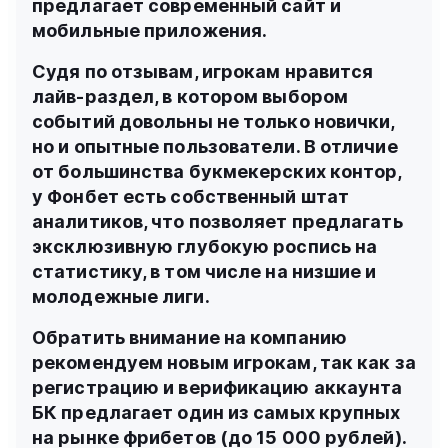
предлагает современный сайт и
мобильные приложения.
Судя по отзывам, игрокам нравится
лайв-раздел, в котором выбором
событий довольны не только новички,
но и опытные пользователи. В отличие
от большинства букмекерских контор,
у Фонбет есть собственный штат
аналитиков, что позволяет предлагать
эксклюзивную глубокую роспись на
статистику, в том числе на низшие и
молодежные лиги.
Обратить внимание на компанию
рекомендуем новым игрокам, так как за
регистрацию и верификацию аккаунта
БК предлагает один из самых крупных
на рынке фрибетов (до 15 000 рублей).