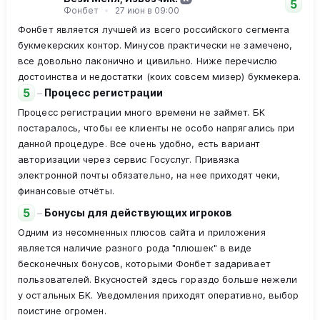
5
Фонбет
27 июн в 09:00
Фонбет является лучшей из всего российского сегмента
букмекерских контор. Минусов практически не замечено,
все довольно лаконично и цивильно. Ниже перечислю
достоинства и недостатки (коих совсем мизер) букмекера.
5
–
Процесс регистрации
Процесс регистрации много времени не займет. БК
постаралось, чтобы ее клиенты не особо напрягались при
данной процедуре. Все очень удобно, есть вариант
авторизации через сервис Госуслуг. Привязка
электронной почты обязательно, на нее приходят чеки,
финансовые отчёты.
5
–
Бонусы для действующих игроков
Одним из несомненных плюсов сайта и приложения
является наличие разного рода "плюшек" в виде
бесконечных бонусов, которыми Фонбет задаривает
пользователей. Вкусностей здесь гораздо больше нежели
у остальных БК. Уведомления приходят оперативно, выбор
поистине огромен.