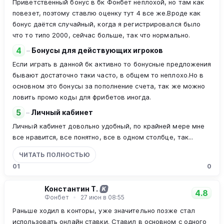
Приветственный бонус в бк Фонбет неплохой, но там как
повезет, поэтому ставлю оценку тут 4 все же.Вроде как
бонус даётся случайный, когда я регистрировался было
что то типо 2000, сейчас больше, так что нормально.
4
–
Бонусы для действующих игроков
Если играть в данной бк активно то бонусные предложения
бывают достаточно таки часто, в общем то неплохо.Но в
основном это бонусы за пополнение счета, так же можно
ловить промо коды для фрибетов иногда.
5
–
Личный кабинет
Личный кабинет довольно удобный, по крайней мере мне
все нравится, все понятно, все в одном столбце, так...
ЧИТАТЬ ПОЛНОСТЬЮ
0
1
0
Константин Т.
К
4.8
Фонбет
27 июн в 08:55
Раньше ходил в конторы, уже значительно позже стал
использовать онлайн ставки. Ставил в основном с одного