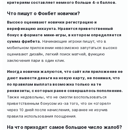
критериям составляет немного больше 4-х баллов.
Что пишут о Фонбет новички?
Высоко оценивают новички регистрацию и
верификацию аккаунта. Нравится приветственный
бонус в формате мини-игры, в котором определяется
сумма фрибета.
Начинающие игроки пишут, что в
мобильном приложении невозможно запутаться: высоко
оценивают дизайн, легкий поиск матчей, функцию
заключения пари в один клик.
Иногда новички жалуются, что сайт или приложение не
дают вывести деньги на новую карту, не понимая, что
по правилам выплата возможна только на те
реквизиты, с которых ранее совершалось пополнение.
Также недовольны, что не смогли воспользоваться
приветственным бонусом из-за того, что он «сгорел»
через 10 дней после начисления, заранее не изучив
правила использования поощрения.
На что приходит самое большое число жалоб?