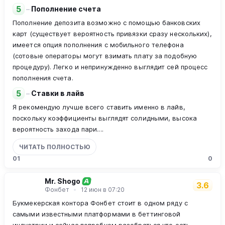
5
–
Пополнение счета
Пополнение депозита возможно с помощью банковских
карт (существует вероятность привязки сразу нескольких),
имеется опция пополнения с мобильного телефона
(сотовые операторы могут взимать плату за подобную
процедуру). Легко и непринужденно выглядит сей процесс
пополнения счета.
5
–
Ставки в лайв
Я рекомендую лучше всего ставить именно в лайв,
поскольку коэффициенты выглядят солидными, высока
вероятность захода пари....
ЧИТАТЬ ПОЛНОСТЬЮ
0
1
0
Mr. Shogo
А
3.6
Фонбет
12 июн в 07:20
Букмекерская контора Фонбет стоит в одном ряду с
самыми известными платформами в беттинговой