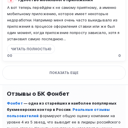
А вот теперь перейдём к не самому приятному, а именно
мобильному приложению, которое имеет некоторые
недоработки. Например меня очень часто выкидывало из
приложения в процессе оформления ставки или же был
один момент, когда приложение попросту зависало, хотя я
установил самую последнюю...
ЧИТАТЬ ПОЛНОСТЬЮ
0
0
0
ПОКАЗАТЬ ЕЩЕ
Отзывы о БК Фонбет
Фонбет
— одна из старейших и наиболее популярных
букмекерских контор в России
.
Реальные отзывы
пользователей
формируют общую оценку компании на
уровне 4 из 5 звезд, что выводит ее в лидеры российского