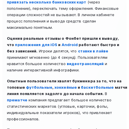
привязать несколько банковских карт
(через
пополнение), переключать тему оформления. Финансовые
операции сложностей не вызывают. В личном кабинете
процесс пополнения и вывода средств сделан
максимально понятным.
Оценив реальные отзывы о Фонбет пришли к выводу,
что
приложения для iOS
и
Android
работают быстро и
без зависаний.
Игроки делятся, что
ставки в лайве
принимают мгновенно (до 4 секунд). Пользователям
нравится большое количество
видеотрансляций
и
наличие интерактивной инфографики.
Опытные пользователи хвалят букмекера за то, что на
топовые
футбольные
,
хоккейные
и
баскетбольные
матчи
линия появляется задолго до начала события.
В
прематче
компания предлагает большое количество
статистических маркетов (угловые, карточки, фолы,
индивидуальные показатели игроков), что привлекает
профессионалов.