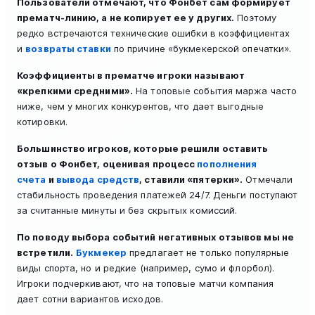
Пользователи отмечают, что Фонбет сам формирует
прематч-линию, а не копирует ее у других.
Поэтому
редко встречаются технические ошибки в коэффициентах
и
возвраты ставки
по причине «букмекерской опечатки».
Коэффициенты в прематче игроки называют
«крепкими средними».
На топовые события маржа часто
ниже, чем у многих конкурентов, что дает выгодные
котировки.
Большинство игроков, которые решили оставить
отзыв о Фонбет, оценивая процесс
пополнения
счета
и
вывода средств
, ставили «пятерки».
Отмечали
стабильность проведения платежей 24/7. Деньги поступают
за считанные минуты и без скрытых комиссий.
По поводу выбора событий негативных отзывов мы не
встретили.
Букмекер
предлагает не только популярные
виды спорта, но и редкие (например, сумо и флорбол).
Игроки подчеркивают, что на топовые матчи компания
дает сотни вариантов исходов.