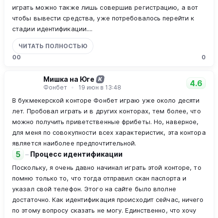
играть можно также лишь совершив регистрацию, а вот
чтобы вывести средства, уже потребовалось перейти к
стадии идентификации....
ЧИТАТЬ ПОЛНОСТЬЮ
0
0
0
Мишка на Юге
К
4.6
Фонбет
19 июн в 13:48
В букмекерской конторе Фонбет играю уже около десяти
лет. Пробовал играть и в других конторах, тем более, что
можно получить приветственные фрибеты. Но, наверное,
для меня по совокупности всех характеристик, эта контора
является наиболее предпочтительной.
5
–
Процесс идентификации
Поскольку, я очень давно начинал играть этой конторе, то
помню только то, что тогда отправил скан паспорта и
указал свой телефон. Этого на сайте было вполне
достаточно. Как идентификация происходит сейчас, ничего
по этому вопросу сказать не могу. Единственно, что хочу