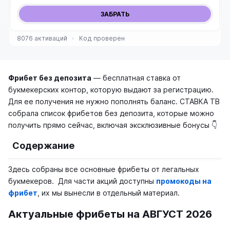
ЗАБРАТЬ
8076 активаций
Код проверен
Фрибет без депозита
— бесплатная ставка от
букмекерских контор, которую выдают за регистрацию.
Для ее получения не нужно пополнять баланс. СТАВКА ТВ
собрала список фрибетов без депозита, которые можно
получить прямо сейчас, включая эксклюзивные бонусы 👇
Содержание
Здесь собраны все основные фрибеты от легальных
букмекеров. Для части акций доступны
промокоды на
фрибет
, их мы вынесли в отдельный материал.
Актуальные фрибеты на АВГУСТ 2026