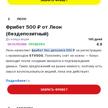
ЗАБРАТЬ ФРИБЕТ
2
ЛЕОН
Фрибет 500 ₽ от Леон
(бездепозитный)
До конца акции
145 дней
4.9
ЭКСКЛЮЗИВ
ПРОВЕРЕН
Леон начисляет
фрибет без депозита 500 ₽
за регистрацию
с промокодом
STV500.
Пополнять счёт не нужно — бонус
приходит после создания аккаунта и подтверждения
данных. Таких предложений на рынке немного, поэтому есть
смысл воспользоваться акцией, пока она действует.
Подробнее
👈
ЗАБРАТЬ ФРИБЕТ