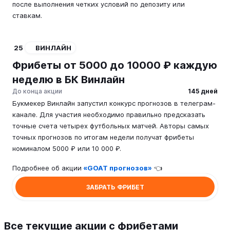
после выполнения четких условий по депозиту или
ставкам.
25
ВИНЛАЙН
Фрибеты от 5000 до 10000 ₽ каждую
неделю в БК Винлайн
До конца акции
145 дней
Букмекер Винлайн запустил конкурс прогнозов в телеграм-
канале. Для участия необходимо правильно предсказать
точные счета четырех футбольных матчей. Авторы самых
точных прогнозов по итогам недели получат фрибеты
номиналом 5000 ₽ или 10 000 ₽.
Подробнее об акции
«GOAT прогнозов»
👈
ЗАБРАТЬ ФРИБЕТ
Все текущие акции с фрибетами