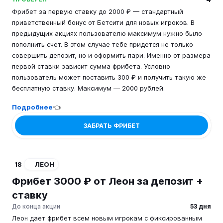
Фрибет за первую ставку до 2000 ₽ — стандартный
приветственный бонус от Бетсити для новых игроков. В
предыдущих акциях пользователю максимум нужно было
пополнить счет. В этом случае тебе придется не только
совершить депозит, но и оформить пари. Именно от размера
первой ставки зависит сумма фрибета. Условно
пользователь может поставить 300 ₽ и получить такую же
бесплатную ставку. Максимум — 2000 рублей.
Подробнее
👈
ЗАБРАТЬ ФРИБЕТ
18
ЛЕОН
Фрибет 3000 ₽ от Леон за депозит +
ставку
До конца акции
53 дня
Леон дает фрибет всем новым игрокам с фиксированным