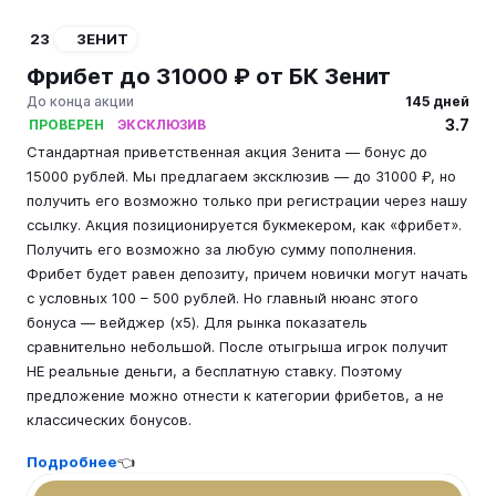
23
ЗЕНИТ
Фрибет до 31000 ₽ от БК Зенит
До конца акции
145 дней
3.7
ПРОВЕРЕН
ЭКСКЛЮЗИВ
Стандартная приветственная акция Зенита — бонус до
15000 рублей. Мы предлагаем эксклюзив — до 31000 ₽, но
получить его возможно только при регистрации через нашу
ссылку. Акция позиционируется букмекером, как «фрибет».
Получить его возможно за любую сумму пополнения.
Фрибет будет равен депозиту, причем новички могут начать
с условных 100 – 500 рублей. Но главный нюанс этого
бонуса — вейджер (x5). Для рынка показатель
сравнительно небольшой. После отыгрыша игрок получит
НЕ реальные деньги, а бесплатную ставку. Поэтому
предложение можно отнести к категории фрибетов, а не
классических бонусов.
Подробнее
👈