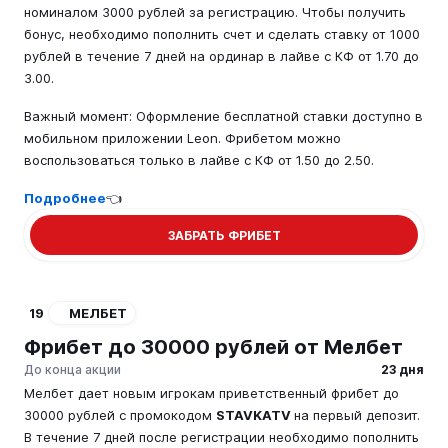
номиналом 3000 рублей за регистрацию. Чтобы получить
бонус, необходимо пополнить счет и сделать ставку от 1000
рублей в течение 7 дней на ординар в лайве с КФ от 1.70 до
3.00.
Важный момент: Оформление бесплатной ставки доступно в
мобильном приложении Leon. Фрибетом можно
воспользоваться только в лайве с КФ от 1.50 до 2.50.
Подробнее
👈
ЗАБРАТЬ ФРИБЕТ
19
МЕЛБЕТ
Фрибет до 30000 рублей от Мелбет
До конца акции
23 дня
Мелбет дает новым игрокам приветственный фрибет до
30000 рублей с промокодом
STAVKATV
на первый депозит.
В течение 7 дней после регистрации необходимо пополнить