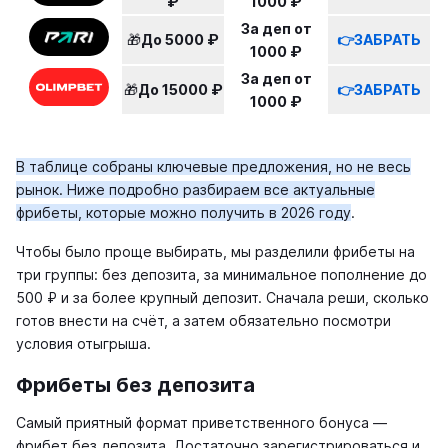
₽
1000 ₽
За деп от
🎁
До 5000 ₽
👉ЗАБРАТЬ
1000 ₽
За деп от
🎁
До 15000 ₽
👉ЗАБРАТЬ
1000 ₽
В таблице собраны ключевые предложения, но не весь
рынок. Ниже подробно разбираем все актуальные
фрибеты, которые можно получить в 2026 году
.
Чтобы было проще выбирать, мы разделили фрибеты на
три группы: без депозита, за минимальное пополнение до
500 ₽ и за более крупный депозит. Сначала реши, сколько
готов внести на счёт, а затем обязательно посмотри
условия отыгрыша.
Фрибеты без депозита
Самый приятный формат приветственного бонуса —
фрибет без депозита. Достаточно зарегистрироваться и