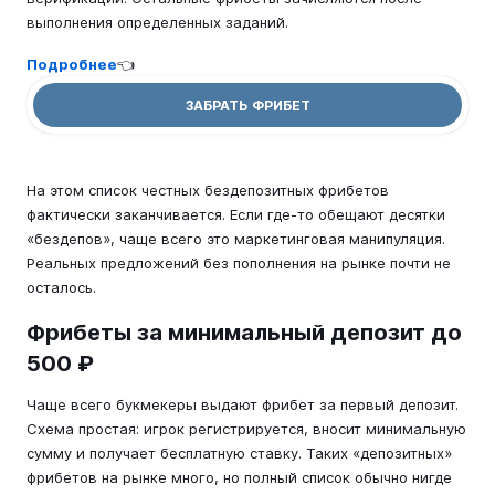
выполнения определенных заданий.
Подробнее
👈
ЗАБРАТЬ ФРИБЕТ
На этом список честных бездепозитных фрибетов
фактически заканчивается. Если где-то обещают десятки
«бездепов», чаще всего это маркетинговая манипуляция.
Реальных предложений без пополнения на рынке почти не
осталось.
Фрибеты за минимальный депозит до
500 ₽
Чаще всего букмекеры выдают фрибет за первый депозит.
Схема простая: игрок регистрируется, вносит минимальную
сумму и получает бесплатную ставку. Таких «депозитных»
фрибетов на рынке много, но полный список обычно нигде