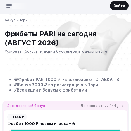
Войти
Бонусы
Пари
Фрибеты PARI на сегодня
(АВГУСТ 2026)
Фрибеты, бонусы и акции букмекера в одном месте
💎Фрибет PARI 1000 ₽ - эксклюзив от СТАВКА ТВ
🎁Бонус 3000 ₽ за регистрацию в Пари
⚡Все акции и бонусы с фрибетами
Эксклюзивный бонус
До конца акции 144 дня
ПАРИ
Фрибет 1000 ₽ новым игрокам🔥