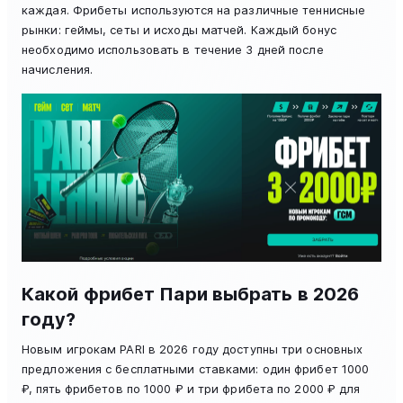
каждая. Фрибеты используются на различные теннисные
рынки: геймы, сеты и исходы матчей. Каждый бонус
необходимо использовать в течение 3 дней после
начисления.
Какой фрибет Пари выбрать в 2026
году?
Новым игрокам PARI в 2026 году доступны три основных
предложения с бесплатными ставками: один фрибет 1000
₽, пять фрибетов по 1000 ₽ и три фрибета по 2000 ₽ для