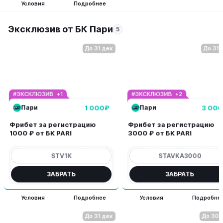
Условия
Подробнее
Эксклюзив от БК Пари
5
До 31 дек
До 31 
ПАРИ
ПАРИ
1 000 ₽
3 000 ₽
Размер бонуса
Размер бон
1 000 ₽
1 000 ₽
Необходимый депозит
Необходимый депо
#ЭКСКЛЮЗИВ
+1
#ЭКСКЛЮЗИВ
+2
Легкая
Новым игрокам
сложность
для к
1 000₽
3 00
Пари
Пари
Фрибеты
Фрибеты
Вид приза
Вид пр
Фрибет за регистрацию
Фрибет за регистрацию
1000 ₽ от БК PARI
3000 ₽ от БК PARI
STV1K
STAVKA3000
STV1K
STAVKA3000
ЗАБРАТЬ
ЗАБРАТЬ
ЗАБРАТЬ
ЗАБРАТЬ
Условия
Подробнее
Условия
Подробне
До 31 дек
До 30 
ПАРИ
ПАРИ