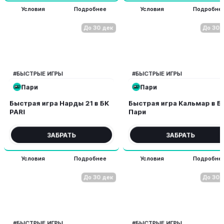
Условия
Подробнее
Условия
Подробне
До 30 дек
До 30 
ПАРИ
ПАРИ
#БЫСТРЫЕ ИГРЫ
#БЫСТРЫЕ ИГРЫ
Пари
Пари
Быстрая игра Нарды 21 в БК
Быстрая игра Кальмар в Б
PARI
Пари
ЗАБРАТЬ
ЗАБРАТЬ
ЗАБРАТЬ
ЗАБРАТЬ
Условия
Подробнее
Условия
Подробне
До 30 дек
До 30 
ПАРИ
ПАРИ
#БЫСТРЫЕ ИГРЫ
#БЫСТРЫЕ ИГРЫ