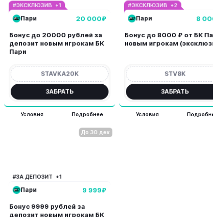
#ЭКСКЛЮЗИВ
+1
#ЭКСКЛЮЗИВ
+2
Да
Да
Отыгрыш
Отыг
20 000₽
8 00
Пари
Пари
x15
x10
Вейджер
Вейд
Бонус до 20000 рублей за
Бонус до 8000 ₽ от БК Па
депозит новым игрокам БК
новым игрокам (эксклюзи
Пари
STAVKA20K
STV8K
STAVKA20K
STV8K
ЗАБРАТЬ
ЗАБРАТЬ
ЗАБРАТЬ
ЗАБРАТЬ
Условия
Подробнее
Условия
Подробне
До 30 дек
ПАРИ
9 999 ₽
Размер бонуса
5 000 ₽
Необходимый депозит
#ЗА ДЕПОЗИТ
+1
x15
Вейджер
9 999₽
Пари
Новым игрокам
для кого
Бонус 9999 рублей за
депозит новым игрокам БК