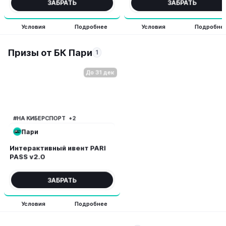
ЗАБРАТЬ
ЗАБРАТЬ
ЗАБРАТЬ
ЗАБРАТЬ
Условия
Подробнее
Условия
Подробне
Призы от БК Пари
1
До 31 дек
ПАРИ
Действующим
для
игрокам
кого
50 ₽
#НА КИБЕРСПОРТ
+2
Мин. размер выигрыша
Пари
10 000 ₽
Макс. размер выигрыша
Интерактивный ивент PARI
Сайт, Приложение
Где
PASS v2.0
ЗАБРАТЬ
ЗАБРАТЬ
Условия
Подробнее