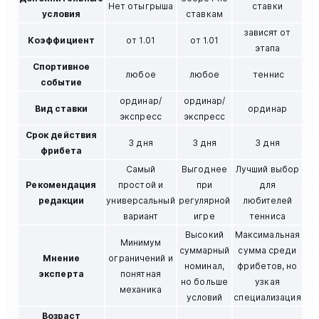
Нет отыгрыша
ставки
условия
ставкам
зависят от
Коэффициент
от 1.01
от 1.01
этапа
Спортивное
любое
любое
теннис
событие
ординар/
ординар/
Вид ставки
ординар
экспресс
экспресс
Срок действия
3 дня
3 дня
3 дня
фрибета
Самый
Выгоднее
Лучший выбор
Рекомендация
простой и
при
для
редакции
универсальный
регулярной
любителей
вариант
игре
тенниса
Высокий
Максимальная
Минимум
суммарный
сумма среди
Мнение
ограничений и
номинал,
фрибетов, но
эксперта
понятная
но больше
узкая
механика
условий
специализация
Возраст