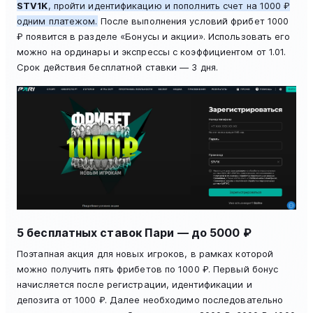
STV1K
, пройти идентификацию и пополнить счет на 1000 ₽
одним платежом.
После выполнения условий фрибет 1000
₽ появится в разделе «Бонусы и акции». Использовать его
можно на ординары и экспрессы с коэффициентом от 1.01.
Срок действия бесплатной ставки — 3 дня.
5 бесплатных ставок Пари — до 5000 ₽
Поэтапная акция для новых игроков, в рамках которой
можно получить пять фрибетов по 1000 ₽. Первый бонус
начисляется после регистрации, идентификации и
депозита от 1000 ₽. Далее необходимо последовательно