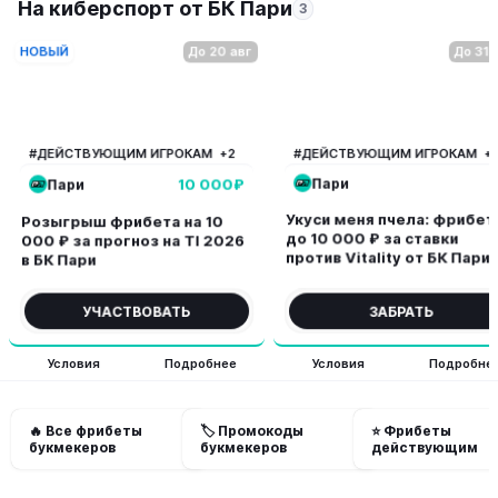
На киберспорт от БК Пари
3
НОВЫЙ
До 20 авг
До 31 
ПАРИ
ПАРИ
Социальные сети
10 000 ₽
Где
Макс. размер выигр
10 000 ₽
КС2
Размер бонуса
Виды спо
#ДЕЙСТВУЮЩИМ ИГРОКАМ
+2
#ДЕЙСТВУЮЩИМ ИГРОКАМ
+1
Действующим
1 000 ₽
Необходимый депо
для
Пари
10 000₽
Пари
игрокам
кого
4 000 000 ₽
Призовой ф
Укуси меня пчела: фрибет
Розыгрыш фрибета на 10
10 000 ₽
Призовой фонд
до 10 000 ₽ за ставки
000 ₽ за прогноз на TI 2026
против Vitality от БК Пари
в БК Пари
1
Призовых мест
УЧАСТВОВАТЬ
ЗАБРАТЬ
УЧАСТВОВАТЬ
ЗАБРАТЬ
Условия
Подробнее
Условия
Подробне
🔥 Все фрибеты
🏷️ Промокоды
⭐ Фрибеты
букмекеров
букмекеров
действующим