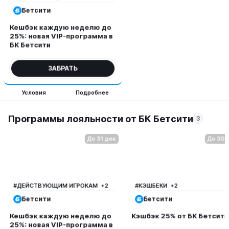
Бетсити
Кешбэк каждую неделю до
25%: новая VIP-программа в
БК Бетсити
ЗАБРАТЬ
ЗАБРАТЬ
Условия
Подробнее
Программы лояльности от БК Бетсити
3
До 31 дек
До 30 
БЕТСИТИ
БЕТСИТИ
Действующим
Сайт, Приложение
для
игрокам
кого
Действующим
Сайт, Приложение
игрокам
к
#ДЕЙСТВУЮЩИМ ИГРОКАМ
+2
#КЭШБЕКИ
+2
Где
Бетсити
Бетсити
100 000 ₽
Необходимый депо
Кешбэк каждую неделю до
Кэшбэк 25% от БК Бетсити
Деньги на счет
Вид пр
25%: новая VIP-программа в