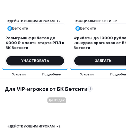
1 000 ₽
1 000 ₽
Мин. размер выигрыша
Мин. размер выигр
4 000 ₽
10 000 ₽
Макс. размер выигрыша
Макс. размер выигр
#ДЕЙСТВУЮЩИМ ИГРОКАМ
+2
#СОЦИАЛЬНЫЕ СЕТИ
+2
Социальные сети
Действующим
Где
Бетсити
Бетсити
игрокам
к
Действующим
для
Розыгрыш фрибетов до
Фрибеты до 10000 рублей
игрокам
кого
Футбол
Виды спо
4000 ₽ в честь старта РПЛ в
конкурсе прогнозов от БК
БК Бетсити
Бетсити
12 500 ₽
Призовой фонд
УЧАСТВОВАТЬ
ЗАБРАТЬ
УЧАСТВОВАТЬ
ЗАБРАТЬ
Условия
Подробнее
Условия
Подробне
Для VIP-игроков от БК Бетсити
1
До 31 дек
БЕТСИТИ
Действующим
для
игрокам
кого
Сайт, Приложение
#ДЕЙСТВУЮЩИМ ИГРОКАМ
+2
Где