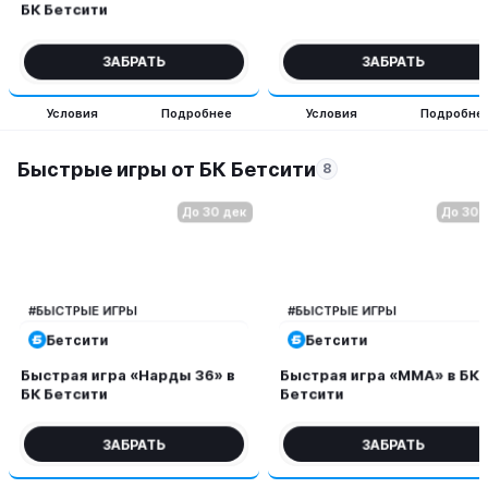
БК Бетсити
ЗАБРАТЬ
ЗАБРАТЬ
ЗАБРАТЬ
ЗАБРАТЬ
Условия
Подробнее
Условия
Подробне
Быстрые игры от БК Бетсити
8
До 30 дек
До 30 
БЕТСИТИ
БЕТСИТИ
#БЫСТРЫЕ ИГРЫ
#БЫСТРЫЕ ИГРЫ
Бетсити
Бетсити
Быстрая игра «Нарды 36» в
Быстрая игра «MMA» в БК
БК Бетсити
Бетсити
ЗАБРАТЬ
ЗАБРАТЬ
ЗАБРАТЬ
ЗАБРАТЬ