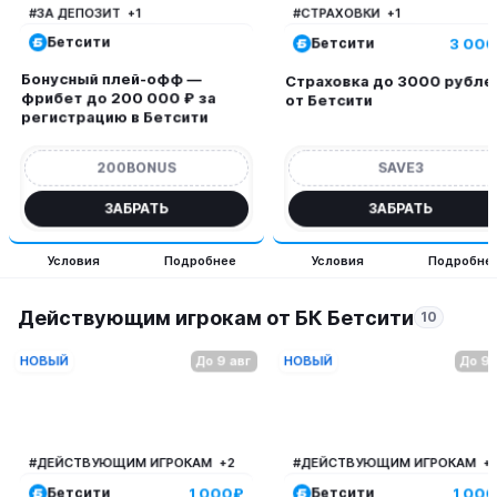
₽
выигрыша
#ЗА ДЕПОЗИТ
+1
#СТРАХОВКИ
+1
Легкая
сложно
Бетсити
3 00
Бетсити
x6
Вейджер
Фрибеты
Вид пр
Бонусный плей-офф —
Страховка до 3000 рубле
Новым игрокам
для кого
фрибет до 200 000 ₽ за
от Бетсити
регистрацию в Бетсити
200BONUS
SAVE3
200BONUS
SAVE3
ЗАБРАТЬ
ЗАБРАТЬ
ЗАБРАТЬ
ЗАБРАТЬ
Условия
Подробнее
Условия
Подробне
Действующим игрокам от БК Бетсити
10
НОВЫЙ
До 9 авг
НОВЫЙ
До 9 
БЕТСИТИ
БЕТСИТИ
Социальные сети
Социальные сети
Где
1 000 ₽
1 000 ₽
Размер бонуса
Размер бон
#ДЕЙСТВУЮЩИМ ИГРОКАМ
+2
#ДЕЙСТВУЮЩИМ ИГРОКАМ
+
Действующим
Действующим
для
1 000₽
1 00
Бетсити
Бетсити