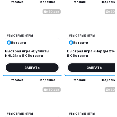
Условия
Подробнее
Условия
Подробне
До 30 дек
До 30 
БЕТСИТИ
БЕТСИТИ
#БЫСТРЫЕ ИГРЫ
#БЫСТРЫЕ ИГРЫ
Бетсити
Бетсити
Быстрая игра «Буллиты
Быстрая игра «Нарды 21» 
NHL21» в БК Бетсити
БК Бетсити
ЗАБРАТЬ
ЗАБРАТЬ
ЗАБРАТЬ
ЗАБРАТЬ
Условия
Подробнее
Условия
Подробне
До 30 дек
До 30 
БЕТСИТИ
БЕТСИТИ
#БЫСТРЫЕ ИГРЫ
#БЫСТРЫЕ ИГРЫ