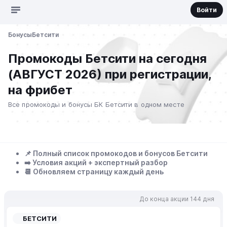
Войти
Бонусы
Бетсити
Промокоды Бетсити на сегодня
(АВГУСТ 2026) при регистрации,
на фрибет
Все промокоды и бонусы БК Бетсити в одном месте
📌 Полный список промокодов и бонусов Бетсити
➡️ Условия акций + экспертный разбор
📆 Обновляем страницу каждый день
До конца акции 144 дня
БЕТСИТИ