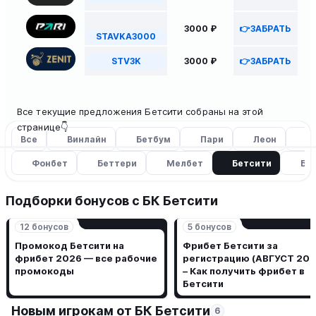
3000 ₽
👉ЗАБРАТЬ
STAVKA3000
STV3K
3000 ₽
👉ЗАБРАТЬ
Все текущие предложения Бетсити собраны на этой
странице👇
Все
Винлайн
Бетбум
Пари
Леон
З
Фонбет
Беттери
Мелбет
Бетсити
Бе
Подборки бонусов с БК Бетсити
12 бонусов
5 бонусов
Промокод Бетсити на
Фрибет Бетсити за
фрибет 2026 — все рабочие
регистрацию (АВГУСТ 202
промокоды
– Как получить фрибет в
Бетсити
Новым игрокам от БК Бетсити
6