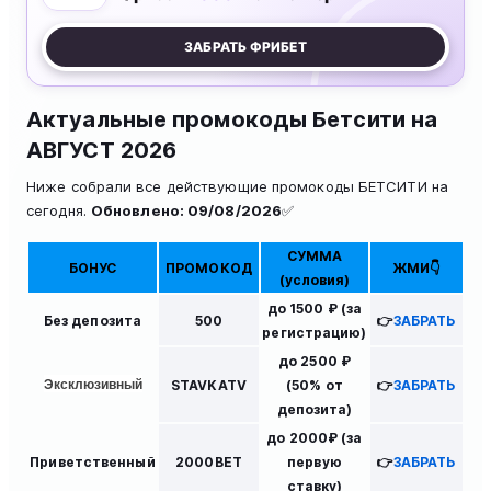
ЗАБРАТЬ ФРИБЕТ
Актуальные промокоды Бетсити на
АВГУСТ 2026
Ниже собрали все действующие промокоды БЕТСИТИ на
сегодня.
Обновлено: 09/08/2026
✅
СУММА
БОНУС
ПРОМОКОД
ЖМИ👇
(условия)
до 1500 ₽ (за
Без депозита
500
👉
ЗАБРАТЬ
регистрацию)
до 2500 ₽
Эксклюзивный
STAVKATV
(50% от
👉
ЗАБРАТЬ
депозита)
до 2000₽ (за
Приветственный
2000BET
первую
👉
ЗАБРАТЬ
ставку)