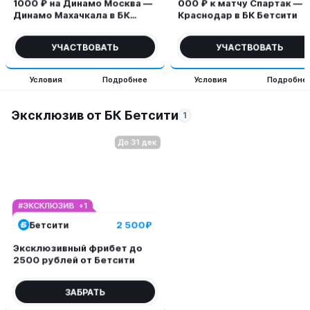
1000 ₽ на Динамо Москва —
000 ₽ к матчу Спартак —
Динамо Махачкала в БК
Краснодар в БК Бетсити
10
10 000 ₽
Призовых мест
Призовой ф
Бетсити
УЧАСТВОВАТЬ
УЧАСТВОВАТЬ
УЧАСТВОВАТЬ
УЧАСТВОВАТЬ
Условия
Подробнее
Условия
Подробне
Эксклюзив от БК Бетсити
1
До 31 дек
БЕТСИТИ
2 500 ₽
Размер бонуса
Новым игрокам
для кого
#ЭКСКЛЮЗИВ
+1
Сайт, Приложение
Где
2 500₽
Бетсити
Легкая
сложность
Эксклюзивный фрибет до
2500 рублей от Бетсити
ЗАБРАТЬ
ЗАБРАТЬ