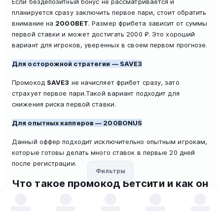
Если бездепозитный бонус не рассматривается и
планируется сразу заключить первое пари, стоит обратить
внимание на
2000BET
. Размер фрибета зависит от суммы
первой ставки и может достигать 2000 ₽. Это хороший
вариант для игроков, уверенных в своем первом прогнозе.
Для осторожной стратегии — SAVE3
Промокод
SAVE3
не начисляет фрибет сразу, зато
страхует первое пари.Такой вариант подходит для
снижения риска первой ставки.
Для опытных капперов — 200BONUS
Данный оффер подходит исключительно опытным игрокам,
которые готовы делать много ставок в первые 20 дней
после регистрации.
Фильтры
Что такое промокод Бетсити и как он
работает
Промокод Бетсити
— это секретная комбинация букв и