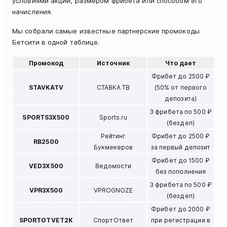
условиями акции, размером фрибета или способом его
начисления.
Мы собрали самые известные партнерские промокоды
Бетсити в одной таблице.
Промокод
Источник
Что дает
Фрибет до 2500 ₽
STAVKATV
СТАВКА ТВ
(50% от первого
депозита)
3 фрибета по 500 ₽
SPORTS3X500
Sports.ru
(бездеп)
Рейтинг
Фрибет до 2500 ₽
RB2500
Букмекеров
за первый депозит
Фрибет до 1500 ₽
VED3X500
Ведомости
без пополнения
3 фрибета по 500 ₽
VPR3X500
VPROGNOZE
(бездеп)
Фрибет до 2000 ₽
SPORTOTVET2K
СпортОтвет
при регистрации в