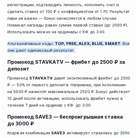
регистрации, подтвердить личность, пополнить счет и
сделать ставку от 100 ₽ с коэффициентом от 1.70. Результат
пари не важен — бонус начисляется в любом случае.
Номинал награды равен сумме первой ставки (до 2000 ₽).
Использовать можно на ординары с КФ до 3.00.
Альтернативные коды:
TOP, FREE, ALEX, BLUE, SMART
. Все
они дают одинаковый результат.
Промокод STAVKATV — фрибет до 2500 ₽ за
депозит
Промокод
STAVKATV
дарит эксклюзивный фрибет до 2500
₽ — 50% от первого депозита. Например, при пополнении
на 5000 ₽ начислят максимальные 2500 ₽. Бонус действует
10 дней после активации, использовать фрибет нужно в
течение 7 дней на ординар с КФ до 3.00.
Промокод SAVE3 — беспроигрышная ставка
до 3000 ₽
Кодовая комбинация
SAVE3
активирует страховку до 3000