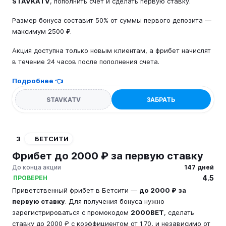
STAVKATV
, пополнить счет и сделать первую ставку.
Размер бонуса составит 50% от суммы первого депозита —
максимум 2500 ₽.
Акция доступна только новым клиентам, а фрибет начислят
в течение 24 часов после пополнения счета.
Подробнее 👈
STAVKATV
ЗАБРАТЬ
3
БЕТСИТИ
Фрибет до 2000 ₽ за первую ставку
До конца акции
147 дней
4.5
ПРОВЕРЕН
Приветственный фрибет в Бетсити —
до 2000 ₽ за
первую ставку
. Для получения бонуса нужно
зарегистрироваться с промокодом
2000BET
, сделать
ставку до 2000 ₽ с коэффициентом от 1.70, и независимо от