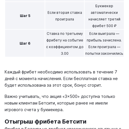
Букмекер
Если вторая ставка
автоматически
Шаг 5
проиграла
начисляет третий
фрибет 500 ₽
Ставка по третьему
Если выиграла —
фрибету на событие
прибыль зачислена.
Шаг 6
с коэффициентом до
Если проиграла —
3.00
попытки закончились
Каждый фрибет необходимо использовать в течение 7
дней с момента начисления. Если бесплатная ставка не
будет использована за этот срок, бонус сгорит.
Важно учитывать, что акция «3×500» доступна только
новым клиентам Бетсити, которые ранее не имели
игрового счета у букмекера.
Отыгрыш фрибета Бетсити
Фрибет в Бетсити не требует классического отыгрыша с