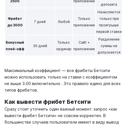
2500
приложение
депозита
Начисляется
Фрибет
Только
только при
7 дней
Любой
до 3000
приложение
проигрыше
первой ставки
Разделение
Бонусный
Только
Сайт +
30 дней
суммы не
плей-офф
ординар
приложение
допускается
Максимальный коэффициент — все фрибеты Бетсити
можно использовать только на ставки с коэффициентом
не выше 3.00 включительно . Это правило едино для всех
типов фрибетов.
Как вывести фрибет Бетсити
Сразу стоит уточнить один важный момент: запрос «как
вывести фрибет Бетсити» не совсем корректен. В
большинстве случаев пользователи имеют в виду вывод