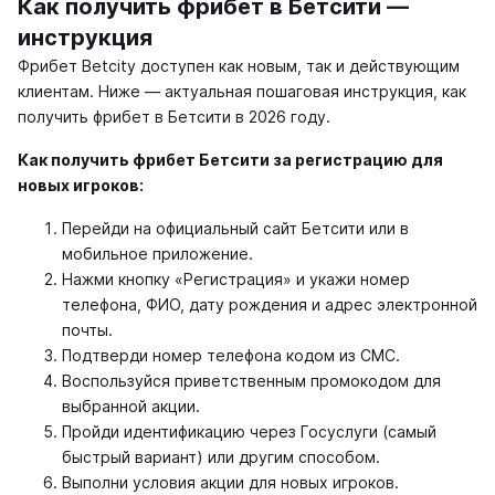
Как получить фрибет в Бетсити —
инструкция
Фрибет Betcity доступен как новым, так и действующим
клиентам. Ниже — актуальная пошаговая инструкция, как
получить фрибет в Бетсити в 2026 году.
Как получить фрибет Бетсити за регистрацию для
новых игроков:
Перейди на официальный сайт Бетсити или в
мобильное приложение.
Нажми кнопку «Регистрация» и укажи номер
телефона, ФИО, дату рождения и адрес электронной
почты.
Подтверди номер телефона кодом из СМС.
Воспользуйся приветственным промокодом для
выбранной акции.
Пройди идентификацию через Госуслуги (самый
быстрый вариант) или другим способом.
Выполни условия акции для новых игроков.