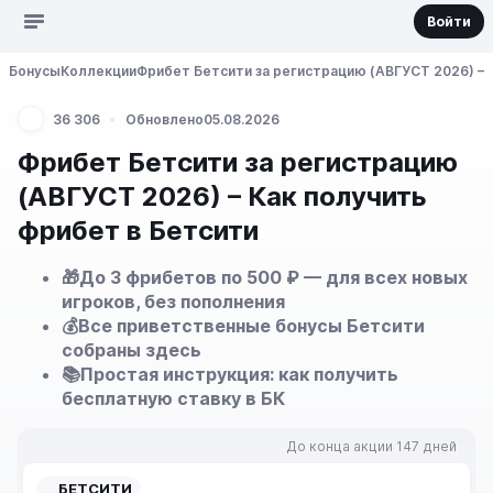
Войти
Бонусы
Коллекции
Фрибет Бетсити за регистрацию (АВГУСТ 2026) – 
36 306
Обновлено
05.08.2026
Фрибет Бетсити за регистрацию
(АВГУСТ 2026) – Как получить
фрибет в Бетсити
🎁До 3 фрибетов по 500 ₽ — для всех новых
игроков, без пополнения
💰Все приветственные бонусы Бетсити
собраны здесь
📚Простая инструкция: как получить
бесплатную ставку в БК
До конца акции 147 дней
БЕТСИТИ