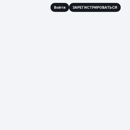
Войти
ЗАРЕГИСТРИРОВАТЬСЯ