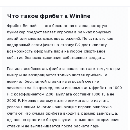
Что такое фрибет в Winline
Фрибет Винлайн — это бесплатная ставка, которую
букмекер предоставляет игрокам в рамках бонусных
акций или специальных предложений. По сути, это как
подарочный сертификат на ставку: БК дает клиенту
возможность оформить пари на любое спортивное
событие без использования собственных средств.
Главная особенность фрибета заключается в том, что при
выигрыше возвращается только чистая прибыль, а
номинал бесплатной ставки на игровой счет не
зачисляется. Например, если использовать фрибет на 1000
₽ с коэффициентом 2.00, выплата составит 1000 ₽, а не
2000 ₽. Именно поэтому важно внимательно изучать
условия акции. Многие начинающие игроки ошибочно
считают, что сумма фрибета входит в размер выигрыша,
однако на практике бонус служит только для оформления
ставки и не выплачивается после расчета пари.