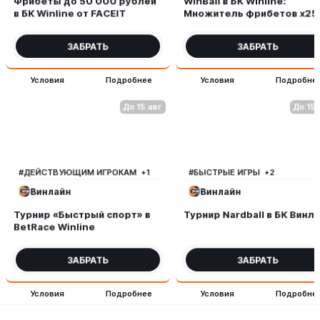
Фрибеты до 50 000 рублей
WinBall в БК Winline:
Легкая
сложность
в БК Winline от FACEIT
Множитель фрибетов x25
ЗАБРАТЬ
ЗАБРАТЬ
ЗАБРАТЬ
ЗАБРАТЬ
Условия
Подробнее
Условия
Подробне
До 15 авг
До 15 
ВИНЛАЙН
ВИНЛАЙН
500 ₽
500 ₽
Мин. размер выигрыша
Мин. размер выигр
150 000
150 000
Макс. размер
Макс. раз
₽
выигрыша
₽
выигр
#ДЕЙСТВУЮЩИМ ИГРОКАМ
+1
#БЫСТРЫЕ ИГРЫ
+2
Винлайн
Винлайн
500
1 000 000 ₽
Призовых мест
Призовой ф
Турнир «Быстрый спорт» в
Турнир Nardball в БК Винл
Сайт, Приложение
Сайт, Приложение
Где
BetRace Winline
ЗАБРАТЬ
ЗАБРАТЬ
ЗАБРАТЬ
ЗАБРАТЬ
Условия
Подробнее
Условия
Подробне