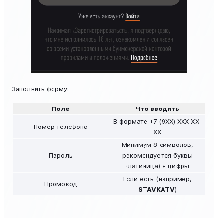
Заполнить форму:
Поле
Что вводить
В формате +7 (9XX) XXX-XX-
Номер телефона
XX
Минимум 8 символов,
Пароль
рекомендуется буквы
(латиница) + цифры
Если есть (например,
Промокод
STAVKATV
)