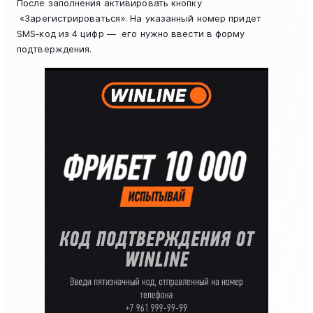
После заполнения активировать кнопку
«Зарегистрироваться». На указанный номер придет
SMS‑код из 4 цифр — его нужно ввести в форму
подтверждения.