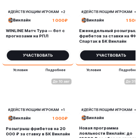
игрокам
к
Действующим
для
игрокам
кого
1 500 ₽
#ДЕЙСТВУЮЩИМ ИГРОКАМ
+2
#ДЕЙСТВУЮЩИМ ИГРОКАМ
+
Размер бон
1 000₽
1 50
Винлайн
Винлайн
134
Социальные сети
Призовых мест
WINLINE Матч Тура — бот с
Еженедельный розыгрыш
Футбол
1 922 ₽
Виды спорта
Необходимый депо
прогнозами на РПЛ
фрибетов за ставки на ФК
Спартак в БК Винлайн
Фрибеты, Призы
Вид пр
УЧАСТВОВАТЬ
УЧАСТВОВАТЬ
УЧАСТВОВАТЬ
УЧАСТВОВАТЬ
Условия
Подробнее
Условия
Подробне
До 10 авг
До 31 
ВИНЛАЙН
ВИНЛАЙН
Социальные сети
10 000 ₽
Где
Макс. размер выигр
1 000 ₽
Действующим
Размер бонуса
игрокам
к
#ДЕЙСТВУЮЩИМ ИГРОКАМ
+1
#ДЕЙСТВУЮЩИМ ИГРОКАМ
+
Действующим
для
Винлайн
1 000₽
Винлайн
игрокам
кого
Сайт, Приложение
Новая программа
Розыгрыш фрибетов на 20
20 000 ₽
4.8
Призовой фонд
оце
лояльности Винлайн: до
000 ₽ за ставку в БК Винлайн