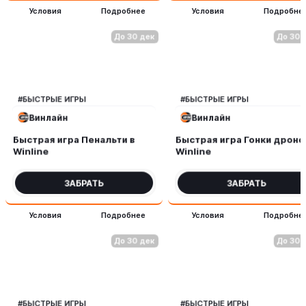
Условия
Подробнее
Условия
Подробне
До 30 дек
До 30 
ВИНЛАЙН
ВИНЛАЙН
#БЫСТРЫЕ ИГРЫ
#БЫСТРЫЕ ИГРЫ
Винлайн
Винлайн
Быстрая игра Пенальти в
Быстрая игра Гонки дроно
Winline
Winline
ЗАБРАТЬ
ЗАБРАТЬ
ЗАБРАТЬ
ЗАБРАТЬ
Условия
Подробнее
Условия
Подробне
До 30 дек
До 30 
ВИНЛАЙН
ВИНЛАЙН
#БЫСТРЫЕ ИГРЫ
#БЫСТРЫЕ ИГРЫ