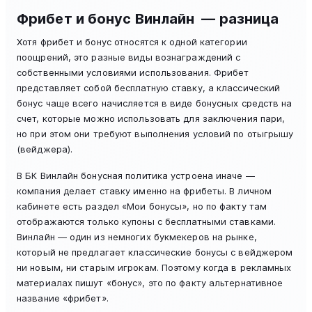
Фрибет и бонус Винлайн — разница
Хотя фрибет и бонус относятся к одной категории
поощрений, это разные виды вознаграждений с
собственными условиями использования. Фрибет
представляет собой бесплатную ставку, а классический
бонус чаще всего начисляется в виде бонусных средств на
счет, которые можно использовать для заключения пари,
но при этом они требуют выполнения условий по отыгрышу
(вейджера).
В БК Винлайн бонусная политика устроена иначе —
компания делает ставку именно на фрибеты. В личном
кабинете есть раздел «Мои бонусы», но по факту там
отображаются только купоны с бесплатными ставками.
Винлайн — один из немногих букмекеров на рынке,
который не предлагает классические бонусы с вейджером
ни новым, ни старым игрокам. Поэтому когда в рекламных
материалах пишут «бонус», это по факту альтернативное
название «фрибет».