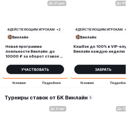
До 31 дек
До 31 
ВИНЛАЙН
ВИНЛАЙН
10 000 ₽
100 000 ₽
Макс. размер выигрыша
Необходимый депо
Действующим
Депозит
За 
для
игрокам
кого
#ДЕЙСТВУЮЩИМ ИГРОКАМ
+2
#ДЕЙСТВУЮЩИМ ИГРОКАМ
+1
Сайт, Приложение
Винлайн
Винлайн
Сайт, Приложение
Где
Деньги на счет
Вид пр
Новая программа
Кэшбэк до 100% в VIP-клу
4.8
оценка
лояльности Винлайн: до
Винлайн каждую неделю
10000 ₽ за оборот ставок от
5000 ₽ в месяц
УЧАСТВОВАТЬ
ЗАБРАТЬ
УЧАСТВОВАТЬ
ЗАБРАТЬ
Условия
Подробнее
Условия
Подробне
Турниры ставок от БК Винлайн
5
До 9 авг
До 17 
ВИНЛАЙН
ВИНЛАЙН
15 000 ₽
Действующим
Мин. размер выигрыша
игрокам
к