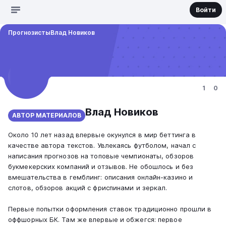
Войти
Прогнозисты
Влад Новиков
1
0
Влад Новиков
АВТОР МАТЕРИАЛОВ
Около 10 лет назад впервые окунулся в мир беттинга в
качестве автора текстов. Увлекаясь футболом, начал с
написания прогнозов на топовые чемпионаты, обзоров
букмекерских компаний и отзывов. Не обошлось и без
вмешательства в гемблинг: описания онлайн-казино и
слотов, обзоров акций с фриспинами и зеркал.
Первые попытки оформления ставок традиционно прошли в
оффшорных БК. Там же впервые и обжегся: первое