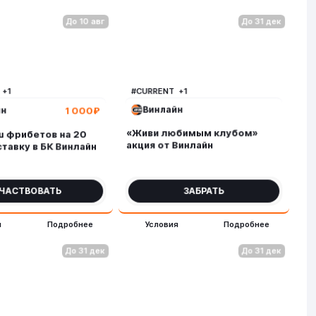
До 10 авг
До 31 дек
ВИНЛАЙН
ВИНЛАЙН
ые сети
Действующим игрокам
Где
для кого
Сайт, Приложение
Размер бонуса
Где
+1
#CURRENT
+1
ющим игрокам
Фрибеты
для кого
Вид приза
Винлайн
1 000₽
йн
Активность
Призовой фонд
За что
«Живи любимым клубом»
 фрибетов на 20
акция от Винлайн
Призовых мест
ставку в БК Винлайн
УЧАСТВОВАТЬ
ЗАБРАТЬ
ЧАСТВОВАТЬ
ЗАБРАТЬ
я
Подробнее
Условия
Подробнее
До 31 дек
До 31 дек
ВИНЛАЙН
ВИНЛАЙН
50 000 ₽
Мин. размер выигрыша
Макс. размер выигрыша
Сайт
Макс. размер выигрыша
Где