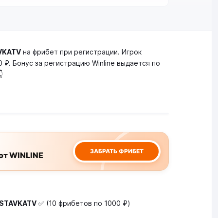
VKATV
на фрибет при регистрации. Игрок
0 ₽. Бонус за регистрацию Winline выдается по

ЗАБРАТЬ ФРИБЕТ
от WINLINE
STAVKATV
✅ (10 фрибетов по 1000 ₽)