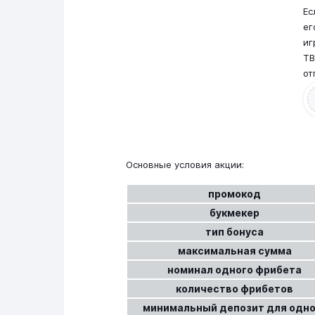
Ес
ег
иг
ТВ
от
Основные условия акции:
промокод
букмекер
тип бонуса
максимальная сумма
номинал одного фрибета
количество фрибетов
минимальный депозит для одно