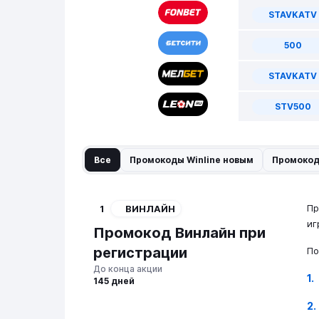
STAVKATV
500
STAVKATV
STV500
Все
Промокоды Winline новым
Промокод
Пр
1
ВИНЛАЙН
иг
Промокод Винлайн при
регистрации
По
До конца акции
145 дней