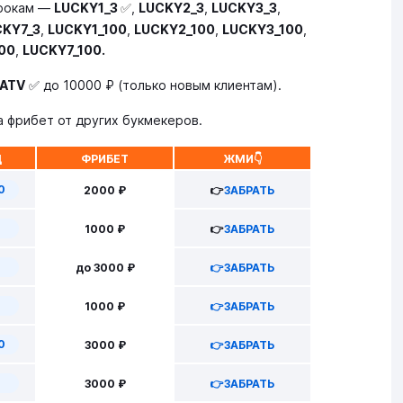
грокам —
LUCKY1_3
,
LUCKY2_3
,
LUCKY3_3
,
✅
CKY7_3
,
LUCKY1_100
,
LUCKY2_100
,
LUCKY3_100
,
00
,
LUCKY7_100.
ATV
✅ до 10000 ₽ (только новым клиентам).
 фрибет от других букмекеров.
Д
ФРИБЕТ
ЖМИ👇
0
2000 ₽
👉
ЗАБРАТЬ
1000 ₽
👉
ЗАБРАТЬ
до 3000 ₽
👉ЗАБРАТЬ
1000 ₽
👉ЗАБРАТЬ
0
3000 ₽
👉ЗАБРАТЬ
3000 ₽
👉ЗАБРАТЬ