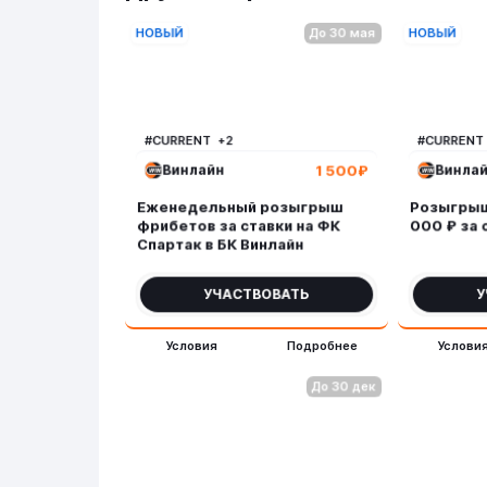
НОВЫЙ
До 30 мая
НОВЫЙ
ВИНЛАЙН
Действующим игрокам
Социальн
для кого
1 500 ₽
1 000 ₽
Размер бонуса
#CURRENT
+2
#CURRENT
Социальные сети
Действу
Где
1 500₽
Винла
Винлайн
1 922 ₽
20 000 ₽
Необходимый депозит
Еженедельный розыгрыш
Розыгрыш
Фрибеты, Призы
21
Вид приза
фрибетов за ставки на ФК
000 ₽ за 
Спартак в БК Винлайн
УЧАСТВОВАТЬ
УЧАСТВОВАТЬ
У
Условия
Подробнее
Услови
До 30 дек
ВИНЛАЙН
Действующим игрокам
50 ₽
для кого
Активность
10 000 ₽
За что