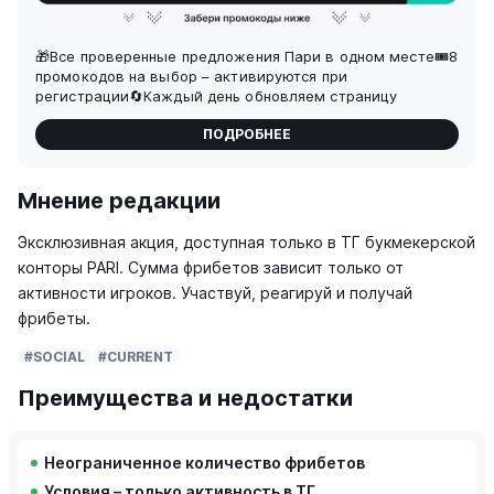
🎁Все проверенные предложения Пари в одном месте🎟️8
промокодов на выбор – активируются при
регистрации🔄Каждый день обновляем страницу
ПОДРОБНЕЕ
Мнение редакции
Эксклюзивная акция, доступная только в ТГ букмекерской
конторы PARI. Сумма фрибетов зависит только от
активности игроков. Участвуй, реагируй и получай
фрибеты.
#SOCIAL
#CURRENT
Преимущества и недостатки
Неограниченное количество фрибетов
Условия – только активность в ТГ