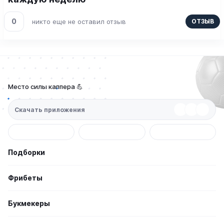
0
никто еще не оставил отзыв
ОТЗЫВ
Место силы каппера 💪
Скачать приложения
Подборки
Фрибеты
Букмекеры