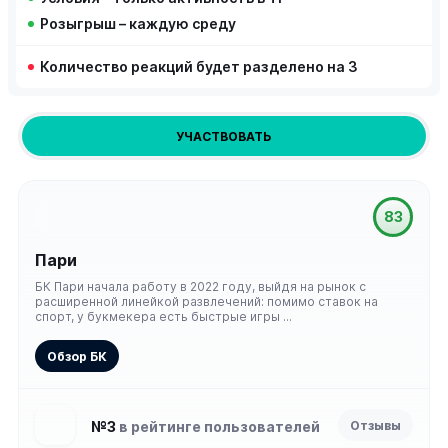
Розыгрыш – каждую среду
Количество реакций будет разделено на 3
УЧАСТВОВАТЬ
83
Пари
БК Пари начала работу в 2022 году, выйдя на рынок с
расширенной линейкой развлечений: помимо ставок на
спорт, у букмекера есть быстрые игры ...
Обзор БК
Отзывы
№3
в рейтинге пользователей