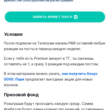
ЗАБРАТЬ ФРИБЕТ 1000 ₽
Условия
После подписки на Телеграм-каналы PARI оставляй любые
реакции на посты в период каждую неделю.
Если у тебя есть Premium аккаунт в ТГ, ты сможешь
оставлять не 1, а сразу 3 реакции под каждым постом.
В этом материале можно узнать,
как получить бонус
5000. Пари
предлагает выгодные акции для новых
игроков.
Призовой фонд
Розыгрыши будут проходить каждую среду. Сумма
фрибетов будет равна количеству реакций, оставленных