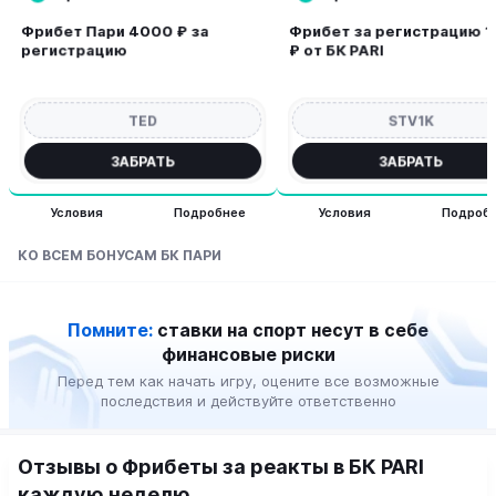
25
Фрибеты
Призовых мест
Вид 
Фрибет Пари 4000 ₽ за
Фрибет за регистрацию 
Фрибеты
Вид приза
регистрацию
₽ от БК PARI
TED
STV1K
TED
STV1K
ЗАБРАТЬ
ЗАБРАТЬ
ЗАБРАТЬ
ЗАБРАТЬ
Условия
Подробнее
Условия
Подроб
КО ВСЕМ БОНУСАМ БК ПАРИ
Помните:
ставки на спорт несут в себе
финансовые риски
Перед тем как начать игру, оцените все возможные
последствия и действуйте ответственно
Отзывы о Фрибеты за реакты в БК PARI
каждую неделю