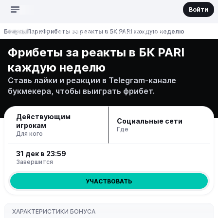
Войти
Бонусы
2 259
Пари
07:48, 1 апреля 2025
Фрибеты за реакты в БК PARI каждую неделю
06:35, 14 июля 2026
Фрибеты за реакты в БК PARI
каждую неделю
Ставь лайки и реакции в Telegram-канале
букмекера, чтобы выиграть фрибет.
Действующим
Социальные сети
игрокам
Где
Для кого
31 дек в 23:59
Завершится
УЧАСТВОВАТЬ
ХАРАКТЕРИСТИКИ БОНУСА