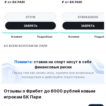
₽ от БК PARI
₽ от БК PARI
STV1K
STAVKA3000
STV1K
STAVKA3000
ЗАБРАТЬ
ЗАБРАТЬ
ЗАБРАТЬ
ЗАБРАТЬ
Условия
Подробнее
Условия
Подроб
КО ВСЕМ БОНУСАМ БК ПАРИ
Помните:
ставки на спорт несут в себе
финансовые риски
Перед тем как начать игру, оцените все возможные
последствия и действуйте ответственно
Отзывы о Фрибет до 6000 рублей новым
игрокам БК Пари