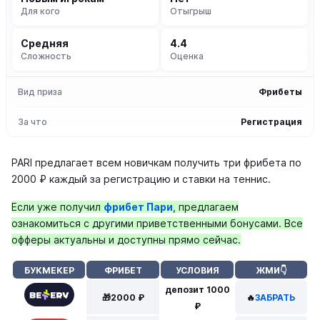
Для кого
Отыгрыш
Средняя
4.4
Сложность
Оценка
Вид приза
Фрибеты
За что
Регистрация
PARI предлагает всем новичкам получить три фрибета по
2000 ₽ каждый за регистрацию и ставки на теннис.
Если уже получил
фрибет Пари
, предлагаем
ознакомиться с другими приветственными бонусами. Все
офферы актуальны и доступны прямо сейчас.
БУКМЕКЕР
ФРИБЕТ
УСЛОВИЯ
ЖМИ👇
депозит 1000
🎁2000 ₽
🔥
ЗАБРАТЬ
₽