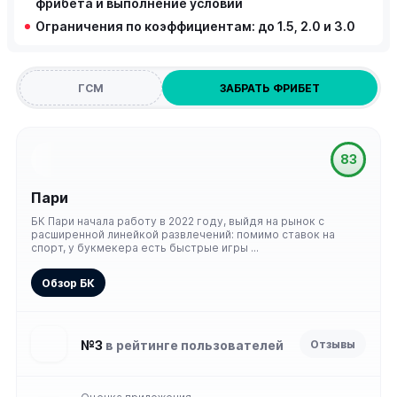
фрибета и выполнение условий
Ограничения по коэффициентам: до 1.5, 2.0 и 3.0
ГСМ
ЗАБРАТЬ ФРИБЕТ
83
Пари
БК Пари начала работу в 2022 году, выйдя на рынок с
расширенной линейкой развлечений: помимо ставок на
спорт, у букмекера есть быстрые игры ...
Обзор БК
Отзывы
№3
в рейтинге пользователей