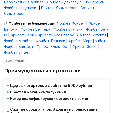
Промокоды на фрибет
|
Фрибеты действующим игрокам
|
Фрибет за депозит
|
Рейтинг букмекеров
|
Бонусы
букмекеров
💰
Фрибеты по букмекерам:
Фрибет Фонбет
|
Фрибет
Бетбум
|
Фрибет Беттери
|
Фрибет Винлайн
|
Фрибет Бет-
М
|
Фрибет Леон
|
Фрибет Лига Ставок
|
Фрибет Бетсити
|
Фрибет Мелбет
|
Фрибет Тенниси
|
Фрибет Марафонбет
|
Фрибет Балтбет
|
Фрибет Олимпбет
|
Фрибет Зенит
|
Фрибет 24 Бет
#WELCOME
Преимущества и недостатки
Щедрый стартовый фрибет на 6000 рублей
Простая механика получения
Исход квалифицирующих ставок не важен
Сжатые сроки этапов: 3 дня на использование