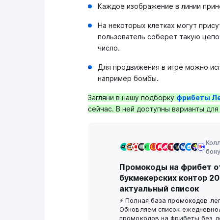
Каждое изображение в линии прино
На некоторых клетках могут присут
пользователь соберет такую цепоч
число.
Для продвижения в игре можно ис
например бомбы.
Загляни в нашу подборку
фрибеты Л
сейчас. В ней доступны варианты дл
Кол
бон
Промокоды на фрибет о
букмекерских контор 20
актуальный список
⚡️ Полная база промокодов ле
Обновляем список ежедневно
промокодов на фрибеты без д