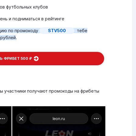
пов футбольных клубов
ень и подниматься в рейтинге
ацию по промокоду
STV500
тебе
 рублей
.
Ь ФРИБЕТ 500 ₽
ры участники получают промокоды на фрибеты