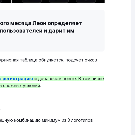
ого месяца Леон определяет
 пользователей и дарит им
рнирная таблица обнуляется, подсчет очков
а регистрацию
и добавляем новые. В том числе
з сложных условий
.
.
ешную комбинацию минимум из 3 логотипов