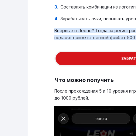
Составлять комбинации из логоти
Зарабатывать очки, повышать уров
Впервые в Леоне? Тогда за регистр
подарят приветственный фрибет 500
ЗАБРАТ
Что можно получить
После прохождения 5 и 10 уровня иг
до 1000 рублей.