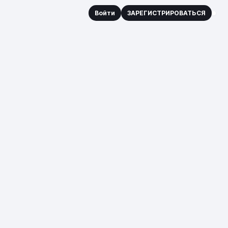
Войти
ЗАРЕГИСТРИРОВАТЬСЯ