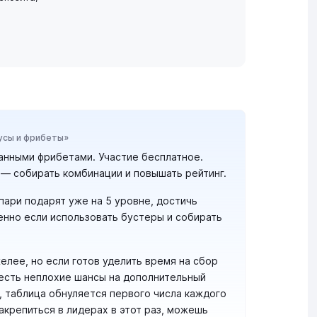
усы и фрибеты»
ванными фрибетами. Участие бесплатное.
 — собирать комбинации и повышать рейтинг.
пари подарят уже на 5 уровне, достичь
енно если использовать бустеры и собирать
желее, но если готов уделить время на сбор
 есть неплохие шансы на дополнительный
, таблица обнуляется первого числа каждого
закрепиться в лидерах в этот раз, можешь