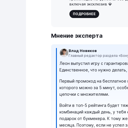
включая эксклюзив 💎
ПОДРОБНЕЕ
Мнение эксперта
Влад Новиков
Главный редактор раздела «Бон
Леон выпустил игру с гарантиро
Единственное, что нужно делать,
Первый промокод на бесплатное 
которого можно за 5 минут, особ
цепочки с множителями.
Войти в топ-5 рейтинга будет тя
комбинаций каждый день, у тебя
подарок от букмекера. К тому же
месяца. Поэтому, если не успел 