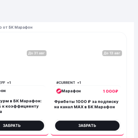
за регистрацию от БК
ию от БК Марафон
До 31 авг
До 13 авг
МАРАФОН
МАРАФОН
грокам
1 000 ₽
для кого
Размер бонуса
Действующим
Необходимый депозит
для
игрокам
кого
EFF
+1
#CURRENT
+1
иложение
Где
фон
1 000₽
Марафон
10
Призовых мест
оценка
урм в БК Марафон:
Фрибеты 1000 ₽ за подписку
10 ₽
Призовой фонд
 к коэффициенту
на канал MAX в БК Марафон
а
ЗАБРАТЬ
ЗАБРАТЬ
ЗАБРАТЬ
ЗАБРАТЬ