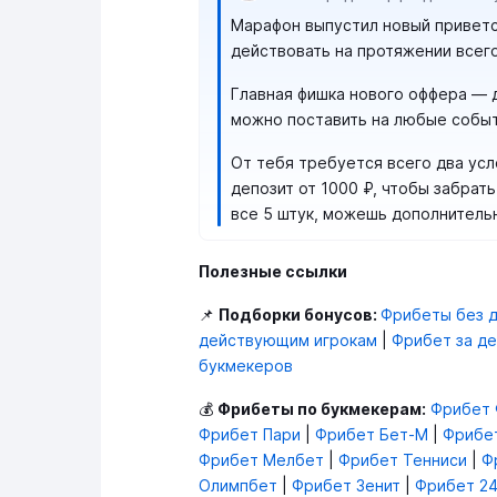
Марафон выпустил новый приветс
действовать на протяжении всег
Главная фишка нового оффера — 
можно поставить на любые событи
От тебя требуется всего два ус
депозит от 1000 ₽, чтобы забрат
все 5 штук, можешь дополнитель
Полезные ссылки
📌
Подборки бонусов:
Фрибеты без 
действующим игрокам
|
Фрибет за де
букмекеров
💰
Фрибеты по букмекерам:
Фрибет
Фрибет Пари
|
Фрибет Бет-М
|
Фрибе
Фрибет Мелбет
|
Фрибет Тенниси
|
Ф
Олимпбет
|
Фрибет Зенит
|
Фрибет 24