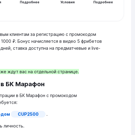
я
Подробнее
Условия
Подробнее
овым клиентам за регистрацию с промокодом
1000 ₽. Бонус начисляется в видео 5 фрибетов
дней, ставка доступна на предматчевые и live-
же ждут вас на отдельной странице.
 в БК Марафон
страции в БК Марафон с промокодом
ебуется:
кодом
CUP2500
.
ь личность.