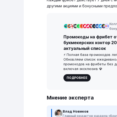
другими акциями и бонусными предл
Кол
бон
Промокоды на фрибет о
букмекерских контор 20
актуальный список
⚡️ Полная база промокодов ле
Обновляем список ежедневно
промокодов на фрибеты без д
включая эксклюзив 💎
ПОДРОБНЕЕ
Мнение эксперта
Влад Новиков
Главный редактор раздела «Бон