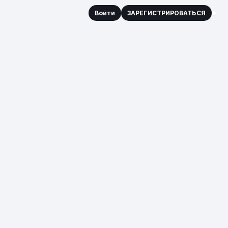
Войти
ЗАРЕГИСТРИРОВАТЬСЯ