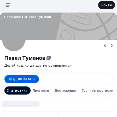
Войти
Прогнозисты
Павел Туманов
0
0
Павел Туманов
К
Делай ход, когда другие сомневаются!
Статистика
Прогнозы
Достижения
Турниры прогнозов