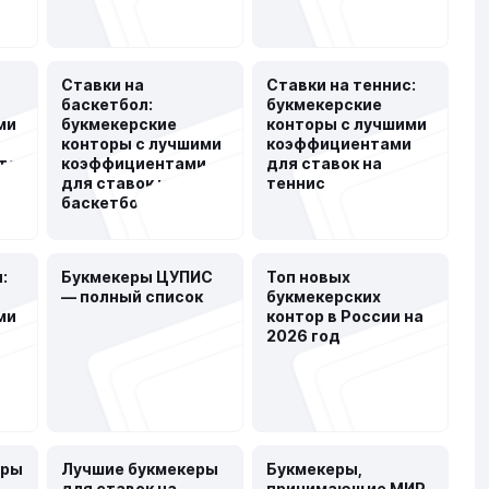
Ставки на
Ставки на теннис:
баскетбол:
букмекерские
ми
букмекерские
конторы с лучшими
и
конторы с лучшими
коэффициентами
та
коэффициентами
для ставок на
для ставок на
теннис
баскетбол
:
Букмекеры ЦУПИС
Топ новых
— полный список
букмекерских
ми
контор в России на
и
2026 год
еры
Лучшие букмекеры
Букмекеры,
для ставок на
принимающие МИР