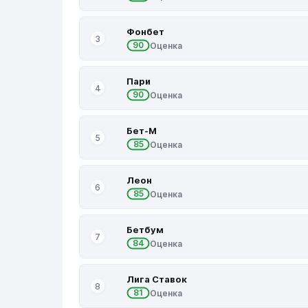
Фонбет
3
90
Оценка
Пари
4
90
Оценка
Бет-М
5
85
Оценка
Леон
6
85
Оценка
Бетбум
7
84
Оценка
Лига Ставок
8
81
Оценка