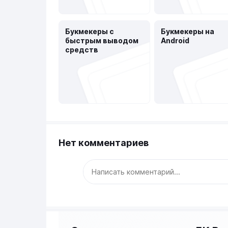
Букмекеры с
Букмекеры на
быстрым выводом
Android
средств
Нет комментариев