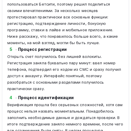
попользоваться Бетсити, поэтому решил поделиться
своими впечатлениями. За несколько месяцев
протестировал практически все основные функции:
регистрацию, подтверждение личности, бонусную
программу, ставки в лайве и мобильное приложение.
Ниже расскажу, что понравилось больше всего, а какие
моменты, на мой взгляд, могли бы быть лучше.
5
–
Процесс регистрации
Открыть счет получилось без лишней волокиты.
Регистрация заняла буквально пару минут: ввел номер
телефона, подтвердил его кодом из СМС и сразу получил
доступ к аккаунту. Интерфейс понятный, поэтому
разобраться с основными разделами получилось
практически сразу.
4
–
Процесс идентификации
Верификация прошла без серьезных сложностей, хотя сам
процесс нельзя назвать моментальным. Понадобилось
заполнить необходимые данные и дождаться проверки. В
итоге подтверждение заняло немного времени, после чего
все ограничения были сняты. В целом процедура