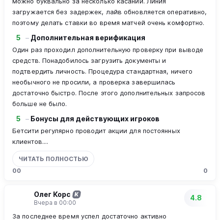
можно буквально за несколько касаний. Линия
загружается без задержек, лайв обновляется оперативно,
поэтому делать ставки во время матчей очень комфортно.
5
–
Дополнительная верификация
Один раз проходил дополнительную проверку при выводе
средств. Понадобилось загрузить документы и
подтвердить личность. Процедура стандартная, ничего
необычного не просили, а проверка завершилась
достаточно быстро. После этого дополнительных запросов
больше не было.
5
–
Бонусы для действующих игроков
Бетсити регулярно проводит акции для постоянных
клиентов....
ЧИТАТЬ ПОЛНОСТЬЮ
0
0
0
Олег Корс
К
4.8
Вчера в 00:00
За последнее время успел достаточно активно