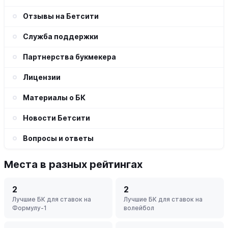
Отзывы на Бетсити
Служба поддержки
Партнерства букмекера
Лицензии
Материалы о БК
Новости Бетсити
Вопросы и ответы
Места в разных рейтингах
2
2
Лучшие БК для ставок на
Лучшие БК для ставок на
Формулу-1
волейбол