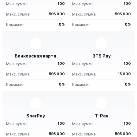
100
100
Мин. сумма
Мин. сумма
595 000
595 000
Макс. сумма
Макс. сумма
0%
0%
Комиссия
Комиссия
Банковская карта
ВТБ Pay
100
100
Мин. сумма
Мин. сумма
595 000
15 000
Макс. сумма
Макс. сумма
0%
0%
Комиссия
Комиссия
SberPay
T-Pay
100
100
Мин. сумма
Мин. сумма
595 000
595 000
Макс. сумма
Макс. сумма