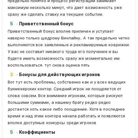
предельно понятно и процесс регистрации занимает
максимум несколько минут, что дает возможность уже
сразу же сделать ставку на текущее событие.
5
–
Приветственный бонус
Приветственный бонус вполне приличен и уступает
наверно только щедрому Винлайну.. А так предельно четко
выполняются все заявленные и рекламируемые коврижки.
У вас не составит никакого труда его получение и вы
будете иметь возможность сразу же моментально им
воспользоваться. тут снова оценка пять
3
–
Бонусы для действующих игроков
Вот тут есть проблемы, собственно как и у всех ведущих
букмекерских контор. Средний игрок не поощряется от
слова совсем. Все внимание игрокам, которые рискуют
большими суммами, а нашему брату редко редко
достается хоть какое либо поощрение. Хотя в последнее
время и над этим контора начала работать и появляются
вполне доступные конкурсы среди игроков
5
–
Коэффициенты