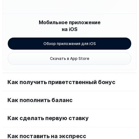
Мобильное приложение
на iOS
Обзор приложения для iOS
Скачать в App Store
Как получить приветственный бонус
Как пополнить баланс
Как сделать первую ставку
Как поставить на экспресс