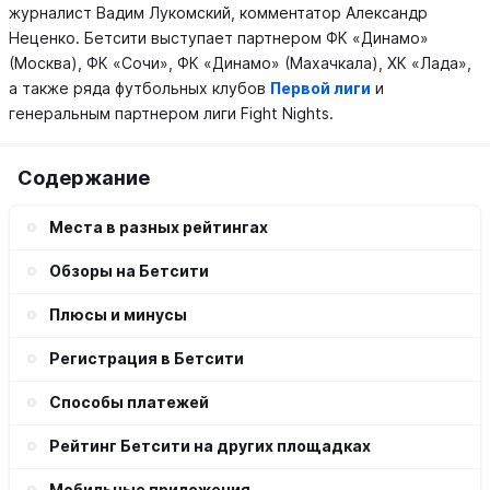
журналист Вадим Лукомский, комментатор Александр
Неценко. Бетсити выступает партнером ФК «Динамо»
(Москва), ФК «Сочи», ФК «Динамо» (Махачкала), ХК «Лада»,
а также ряда футбольных клубов
Первой лиги
и
генеральным партнером лиги Fight Nights.
Содержание
Места в разных рейтингах
Обзоры на Бетсити
Плюсы и минусы
Регистрация в Бетсити
Способы платежей
Рейтинг Бетсити на других площадках
Мобильные приложения