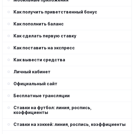
Как получить приветственный бонус
Как пополнить баланс
Как сделать первую ставку
Как поставить на экспресс
Как вывести средства
Личный кабинет
Официальный сайт
Бесплатные трансляции
Ставки на футбол: линия, роспись,
коэффициенты
Ставки на хоккей: линия, роспись, коэффициенты