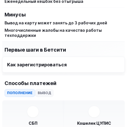
Еженедельный кешбэк без отыгрыша
Минусы
Вывод на карту может занять до 3 рабочих дней
Многочисленные жалобы на качество работы
техподдержки
Первые шаги в Бетсити
Как зарегистрироваться
Способы платежей
ПОПОЛНЕНИЕ
ВЫВОД
СБП
Кошелек ЦУПИС