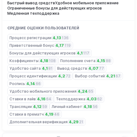
Быстрый вывод средств
Удобное мобильное приложение
Ограниченные бонусы для действующих игроков
Медленная техподдержка
СРЕДНИЕ ОЦЕНКИ ПОЛЬЗОВАТЕЛЕЙ
4,13
Процесс регистрации
136
4,17
Приветственный бонус
119
4,1
Бонусы для действующих игроков
117
4,18
4,15
Коэффициенты
108
Пополнение счета
88
4,1
4,07
Удобство сайта
81
Вывод средств
77
4,2
4,21
Процесс идентификации
72
Выбор событий
67
4,14
Роспись
66
4,24
Удобство мобильного приложения
65
4,16
4,03
Ставки в лайв
64
Техподдержка
62
4,12
4,18
Трансляции
59
Личный кабинет
56
4,19
Ставки в прематч
46
4,29
Дополнительная верификация
21