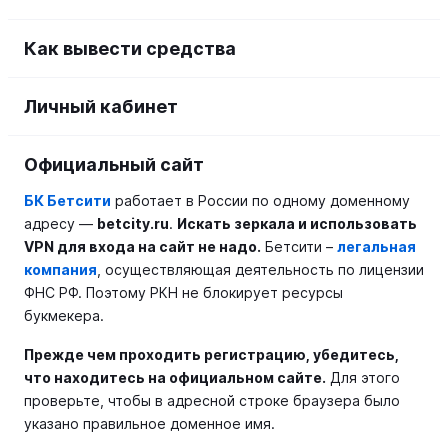
Как вывести средства
Личный кабинет
Официальный сайт
БК Бетсити
работает в России по одному доменному
адресу —
betcity.ru
.
Искать зеркала и использовать
VPN для входа на сайт не надо.
Бетсити –
легальная
компания
, осуществляющая деятельность по лицензии
ФНС РФ. Поэтому РКН не блокирует ресурсы
букмекера.
Прежде чем проходить регистрацию, убедитесь,
что находитесь на официальном сайте.
Для этого
проверьте, чтобы в адресной строке браузера было
указано правильное доменное имя.