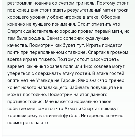
разгромили новичка со счётом три ноль. Поэтому стоит
под конец дня стоит ждать результативный матч игроки
хорошего уровня у обеих игроков в атаке. Оборона
конечно не лучшего понимания. Стоит отметить что
Спартак действительно хорошо провёл первый матч, но
там была родина. Сейчас соперник куда лучше
качества. Посмотрим как будет тут. Играть придется
почти при переполненном стадионе. Спартак в грозном
всегда играет тяжело. Поэтому стоит рассмотреть
вариант как ничья хозяев поля или 1икс хозяева могут
упереться с сдерживать атаку гостей. В атаке гостей
опять нет не Угальде не Гарсии. Явно знак что тренер
хочет нового нападающего. Забивать полузащита не
может постоянно. Посмотрим на итог данного
противостояния. Мне кажется нормально такое
событие мне кажется что Ахмат и Спартак покажут
хороший результативный футбол. Интересно конечно
посмотреть на это