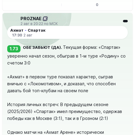
0
PROZNAE
К
2 авг в 20:22 по МСК
-
Ахмат
Спартак
17:30
2 авг
Текущая форма: «Спартак»
ОБЕ ЗАБЬЮТ (ДА).
1.73
уверенно начал сезон, обыграв в 1-м туре «Родину» со
счетом 3:0
«Ахмат» в первом туре показал характер, сыграв
вничью с «Локомотивом», и доказал, что способен
давать бой топ-клубам на своем поле
История личных встреч: В предыдущем сезоне
(2025/2026) «Спартак» имел преимущество, одержав
победы как в Москве (3:1), так и в Грозном (2:1)
Однако матчи на «Ахмат Арене» исторически