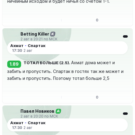
ничейным исходом и будет ничья со счетом 1-1.
0
Betting Killer
К
2 авг в 20:21 по МСК
-
Ахмат
Спартак
17:30
2 авг
Ахмат дома может и
ТОТАЛ БОЛЬШЕ (2.5).
1.89
забить и пропустить. Спартак в гостях так же может и
забить и пропустить. Поэтому тотал больше 2,5
0
Павел Новиков
А
2 авг в 20:20 по МСК
-
Ахмат
Спартак
17:30
2 авг