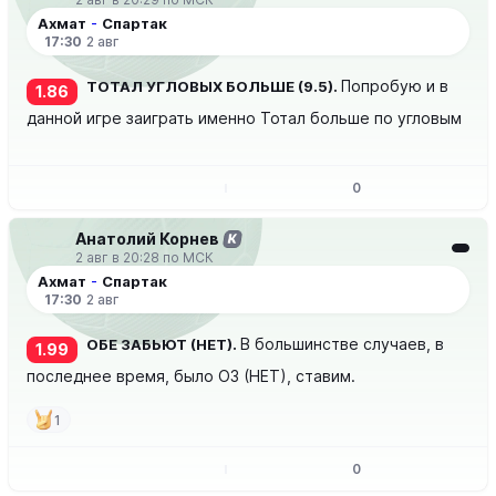
-
Ахмат
Спартак
17:30
2 авг
Попробую и в
ТОТАЛ УГЛОВЫХ БОЛЬШЕ (9.5).
1.86
данной игре заиграть именно Тотал больше по угловым
0
Анатолий Корнев
К
2 авг в 20:28 по МСК
-
Ахмат
Спартак
17:30
2 авг
В большинстве случаев, в
ОБЕ ЗАБЬЮТ (НЕТ).
1.99
последнее время, было ОЗ (НЕТ), ставим.
1
0