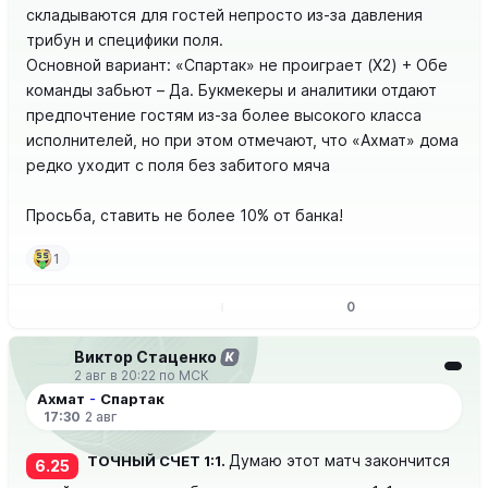
складываются для гостей непросто из-за давления
трибун и специфики поля.
Основной вариант: «Спартак» не проиграет (X2) + Обе
команды забьют – Да. Букмекеры и аналитики отдают
предпочтение гостям из-за более высокого класса
исполнителей, но при этом отмечают, что «Ахмат» дома
редко уходит с поля без забитого мяча
Просьба, ставить не более 10% от банка!
1
0
Виктор Стаценко
К
2 авг в 20:22 по МСК
-
Ахмат
Спартак
17:30
2 авг
Думаю этот матч закончится
ТОЧНЫЙ СЧЕТ 1:1.
6.25