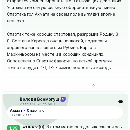
старается компенсировать это в атакующих действиях.
Учитывая не самую сильную оборонительную линию
Спартака гол Ахмата на своем поле выглядит вполне
неплохо.
Спартак тоже хорошо стартовал, разгромив Родину 3-
0. Состав у Карседо очень неплохой, подписали
хорошего нападающего из Рубина. Барко с
Маркиньосом на месте и в хороших кондициях.
Определенно Спартак фаворит, но легкой прогулки
точно не будет. 1-1, 1-2 - самые вероятные исходы.
0
Володя Всемогущ
П
2 авг в 20:25 по МСК
-
Ахмат
Спартак
17:30
2 авг
В этом матче рпл дольше склоняюсь
ФОРА 2 (0).
1.39