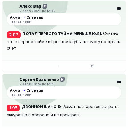
Алекс 𝔹𝕒𝕡
К
2 авг в 20:28 по МСК
-
Ахмат
Спартак
17:30
2 авг
Считаю
ТОТАЛ ПЕРВОГО ТАЙМА МЕНЬШЕ (0.5).
2.97
что в первом тайме в Грозном клубы не смогут открыть
счет
0
Сергей Кравченко
К
2 авг в 20:28 по МСК
-
Ахмат
Спартак
17:30
2 авг
Ахмат постарется сыграть
ДВОЙНОЙ ШАНС 1X.
1.95
аккуратно в обороне и не проиграть