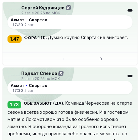
Сергей Кудрявцев
К
2 авг в 20:26 по МСК
-
Ахмат
Спартак
17:30
2 авг
Думаю крупно Спартак не выиграет.
ФОРА 1 (1).
1.47
0
Подкат Спенса
К
2 авг в 20:25 по МСК
-
Ахмат
Спартак
17:30
2 авг
Команда Черчесова на старте
ОБЕ ЗАБЬЮТ (ДА).
1.73
сезона всегда хорошо готова физически. И в гостевом
матче с Локомотивом это было особенно хорошо
заметно. В обороне команда из Грозного испытывает
проблемы, иногда привозя себе опасные моменты, но