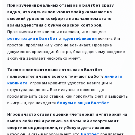
При изучении реальных отзывов о Балтбет сразу
видно, что оценки пользователей указывают на
высокий уровень комфорта на начальном этапе
взаимодействия с букмекерской конторой
.
Практически все клиенты отмечают, что процесс
регистрации в Балтбет
и
идентификации
понятный и
простой, проблем ни у кого не возникает. Проверка
документов происходит быстро, благодаря чему создание
аккаунта занимает несколько минут.
Также в положительных отзывах о Балтбет
пользователи чаще всего отмечают работу
личного
кабинета
.
Игрокам нравится удобство навигации и
структура разделов. Все визуально понятно: где
просматривать свои ставки, как пополнять счет и выводить
выигрыш, где находятся
бонусы и акции Балтбет
.
Игроки часто ставят оценки «четверки» и «пятерки» на
выбор событий и роспись за большой ассортимент
спортивных дисциплин, глубокую детализацию
исходов.
В отзывах упоминают, что
Балтбет
предлагает