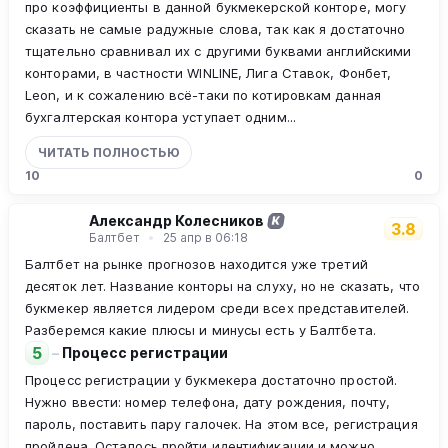
про коэффициенты в данной букмекерской конторе, могу
сказать не самые радужные слова, так как я достаточно
тщательно сравнивал их с другими буквами английскими
конторами, в частности WINLINE, Лига Ставок, Фонбет,
Leon, и к сожалению всё-таки по котировкам данная
бухгалтерская контора уступает одним...
ЧИТАТЬ ПОЛНОСТЬЮ
1
0
0
Александр Колесников
К
3.8
Балтбет
25 апр в 06:18
Балтбет на рынке прогнозов находится уже третий
десяток лет. Название конторы на слуху, но не сказать, что
букмекер является лидером среди всех представителей.
Разберемся какие плюсы и минусы есть у Балтбета.
5
–
Процесс регистрации
Процесс регистрации у букмекера достаточно простой.
Нужно ввести: номер телефона, дату рождения, почту,
пароль, поставить пару галочек. На этом все, регистрация
пройдена. Осталось пройти идентификации и можно