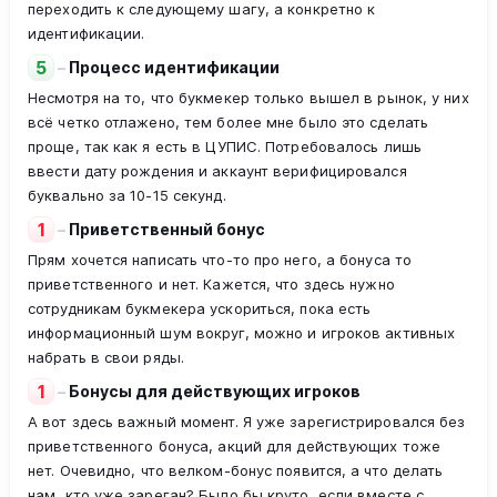
переходить к следующему шагу, а конкретно к
идентификации.
5
–
Процесс идентификации
Несмотря на то, что букмекер только вышел в рынок, у них
всё четко отлажено, тем более мне было это сделать
проще, так как я есть в ЦУПИС. Потребовалось лишь
ввести дату рождения и аккаунт верифицировался
буквально за 10-15 секунд.
1
–
Приветственный бонус
Прям хочется написать что-то про него, а бонуса то
приветственного и нет. Кажется, что здесь нужно
сотрудникам букмекера ускориться, пока есть
информационный шум вокруг, можно и игроков активных
набрать в свои ряды.
1
–
Бонусы для действующих игроков
А вот здесь важный момент. Я уже зарегистрировался без
приветственного бонуса, акций для действующих тоже
нет. Очевидно, что велком-бонус появится, а что делать
нам, кто уже зареган? Было бы круто, если вместе с