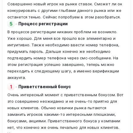
Совершенно новый игрок на рынке ставок. Сможет ли он
конкурировать с другими глыбами данного рынка или же
останется тенью. Сейчас попробуем в этом разобраться.
5
–
Процесс регистрации
В процессе регистрации никаких проблем не возникло.
Уже хорошо. Для меня все прошло все элементарно и
интуитивно. Также необходимо ввести номер телефона,
придумать пароль. Дальше конечно же необходимо
подтвердить номер телефона через смс-сообщение. На
этом регистрация успешно завершено, теперь можно
переходить к следующему шагу, а именно верификации
аккаунта.
1
–
Приветственный бонус
Очень интересный момент с приветственным бонусом. Вот
это совершенно неожиданно и не очень-то приятно для
новых клиентов. Обычно новички рынка пытаются
заманить игроков какими-то интересными плюшками,
бонусами, акциями. Приветственного бонуса у компании
нет, что конечно же очень печально для новых клиентов.