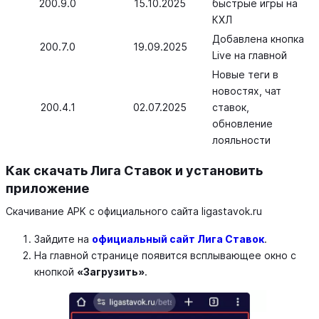
200.9.0
15.10.2025
быстрые игры на
КХЛ
Добавлена кнопка
200.7.0
19.09.2025
Live на главной
Новые теги в
новостях, чат
200.4.1
02.07.2025
ставок,
обновление
лояльности
Как скачать Лига Ставок и установить
приложение
Скачивание APK с официального сайта ligastavok.ru
Зайдите на
официальный сайт Лига Ставок
.
На главной странице появится всплывающее окно с
кнопкой
«Загрузить»
.