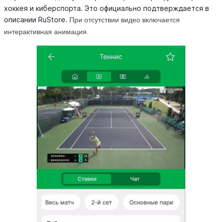
хоккея и киберспорта. Это официально подтверждается в
описании RuStore.
При отсутствии видео включается
интерактивная анимация.