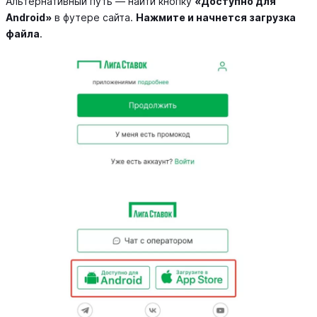
Альтернативный путь — найти кнопку
«Доступно для
Android»
в футере сайта.
Нажмите и начнется загрузка
файла
.