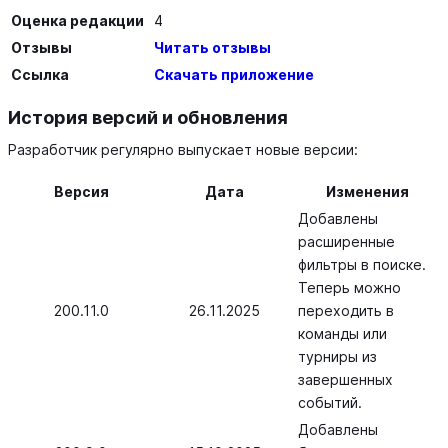
Оценка редакции
4
Отзывы
Читать отзывы
Ссылка
Скачать приложение
История версий и обновления
Разработчик регулярно выпускает новые версии:
Версия
Дата
Изменения
Добавлены
расширенные
фильтры в поиске.
Теперь можно
200.11.0
26.11.2025
переходить в
команды или
турниры из
завершенных
событий.
Добавлены