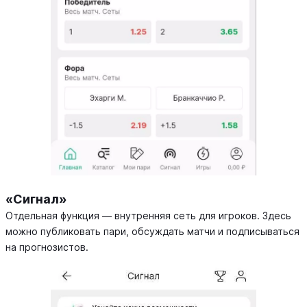
«Сигнал»
Отдельная функция — внутренняя сеть для игроков. Здесь
можно публиковать пари, обсуждать матчи и подписываться
на прогнозистов.