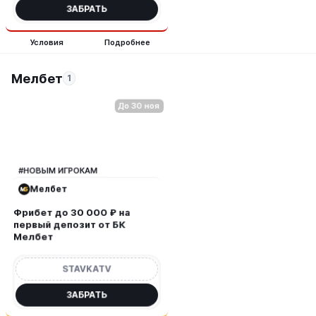
ЗАБРАТЬ
ЗАБРАТЬ
Условия
Подробнее
Мелбет
1
До 30 ноя
МЕЛБЕТ
Новым игрокам
для кого
30 000
Макс. размер
₽
выигрыша
#НОВЫМ ИГРОКАМ
Мелбет
x5
Вейджер
Фрибет до 30 000 ₽ на
Регистрация
За что
первый депозит от БК
Мелбет
STAVKATV
STAVKATV
ЗАБРАТЬ
ЗАБРАТЬ