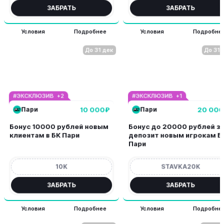
ЗАБРАТЬ
ЗАБРАТЬ
ЗАБРАТЬ
ЗАБРАТЬ
Условия
Подробнее
Условия
Подробне
До 31 дек
До 31 
ПАРИ
ПАРИ
10 000 ₽
20 000 ₽
Размер бонуса
Размер бон
5 000 ₽
100 ₽
Необходимый депозит
Необходимый депо
#ЭКСКЛЮЗИВ
+2
#ЭКСКЛЮЗИВ
+1
Да
Да
Отыгрыш
Отыг
10 000₽
20 00
Пари
Пари
Новым игрокам
x15
для кого
Вейд
Бонус 10000 рублей новым
Бонус до 20000 рублей з
клиентам в БК Пари
депозит новым игрокам Б
Пари
10K
STAVKA20K
10K
STAVKA20K
ЗАБРАТЬ
ЗАБРАТЬ
ЗАБРАТЬ
ЗАБРАТЬ
Условия
Подробнее
Условия
Подробне