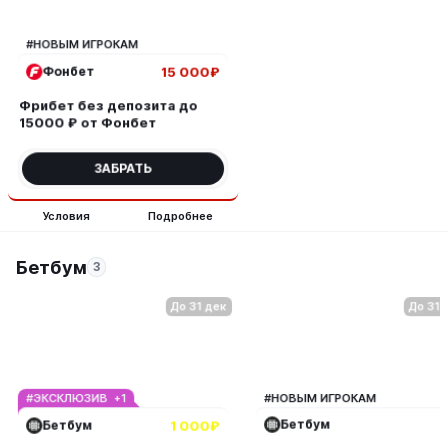
Новым игрокам
для кого
#НОВЫМ ИГРОКАМ
Легкая
сложность
15 000₽
Фонбет
Фрибеты
Вид приза
Фрибет без депозита до
15000 ₽ от Фонбет
ЗАБРАТЬ
ЗАБРАТЬ
Условия
Подробнее
Бетбум
3
До 31 дек
До 31 
БЕТБУМ
БЕТБУМ
1 000 ₽
1 000 ₽
Размер бонуса
Мин. размер выигр
Новым игрокам
10 000 ₽
для кого
Макс. размер выигр
#ЭКСКЛЮЗИВ
+1
#НОВЫМ ИГРОКАМ
Сайт, Приложение
Новым игрокам
Где
для к
Бетбум
1 000₽
Бетбум
Легкая
Активность
сложность
За 