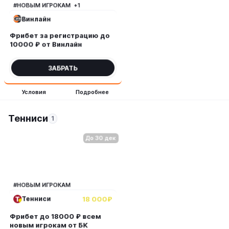
#НОВЫМ ИГРОКАМ
+1
Новым игрокам
для кого
Винлайн
Легкая
сложность
Фрибет за регистрацию до
10000 ₽ от Винлайн
ЗАБРАТЬ
ЗАБРАТЬ
Условия
Подробнее
Тенниси
1
До 30 дек
ТЕННИСИ
18 000 ₽
Размер бонуса
300 ₽
Необходимый депозит
#НОВЫМ ИГРОКАМ
Сайт, Приложение
Где
18 000₽
Тенниси
18 000 ₽
Макс. размер выигрыша
Фрибет до 18000 ₽ всем
новым игрокам от БК