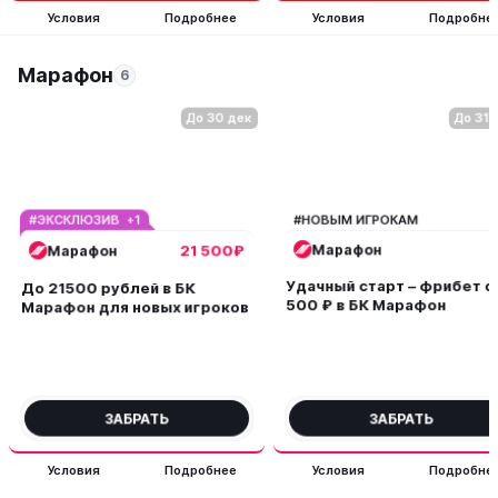
Условия
Подробнее
Условия
Подробне
Марафон
6
До 30 дек
До 31 
МАРАФОН
МАРАФОН
21 500 ₽
500 ₽
Размер бонуса
Мин. размер выигр
500 ₽
100 000
Необходимый депозит
Макс. раз
₽
выигр
#ЭКСКЛЮЗИВ
+1
#НОВЫМ ИГРОКАМ
Новым игрокам
для кого
Марафон
21 500₽
Марафон
100 ₽
Необходимый депо
Фрибеты
Вид приза
Удачный старт – фрибет о
До 21500 рублей в БК
Сайт, Приложение
500 ₽ в БК Марафон
Марафон для новых игроков
ЗАБРАТЬ
ЗАБРАТЬ
ЗАБРАТЬ
ЗАБРАТЬ
Условия
Подробнее
Условия
Подробне