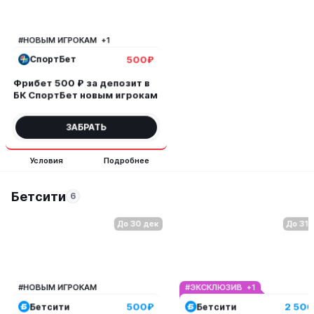
Новым игрокам
для кого
500 ₽
Размер бонуса
#НОВЫМ ИГРОКАМ
+1
Сайт, Приложение
Где
500₽
СпортБет
1 000 ₽
Необходимый депозит
Фрибет 500 ₽ за депозит в
БК СпортБет новым игрокам
Регистрация, Депозит
За что
ЗАБРАТЬ
ЗАБРАТЬ
Условия
Подробнее
Бетсити
6
До 30 дек
До 31 
БЕТСИТИ
БЕТСИТИ
Новым игрокам
2 500 ₽
для кого
Размер бон
15 000 ₽
Новым игрокам
Макс. размер выигрыша
для к
#НОВЫМ ИГРОКАМ
#ЭКСКЛЮЗИВ
+1
1 500 ₽
Сайт, Приложение
Мин. размер выигрыша
500₽
2 50
Бетсити
Бетсити