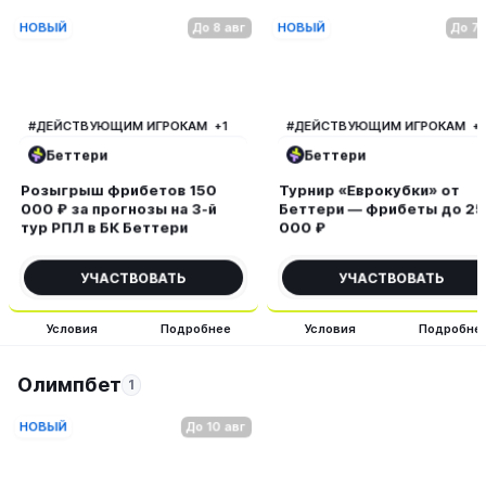
НОВЫЙ
До 8 авг
НОВЫЙ
До 7 
БЕТТЕРИ
БЕТТЕРИ
Действующим
500 ₽
Мин. размер выигр
для
игрокам
кого
25 000 ₽
Макс. размер выигр
150 000 ₽
#ДЕЙСТВУЮЩИМ ИГРОКАМ
+1
#ДЕЙСТВУЮЩИМ ИГРОКАМ
+
Призовой фонд
20
Призовых м
Беттери
Беттери
Сайт, Приложение
Где
Футбол
Виды спо
Розыгрыш фрибетов 150
Турнир «Еврокубки» от
Фрибеты
Вид приза
000 ₽ за прогнозы на 3-й
Беттери — фрибеты до 25
100 000 ₽
Призовой ф
тур РПЛ в БК Беттери
000 ₽
Футбол
Виды спорта
УЧАСТВОВАТЬ
УЧАСТВОВАТЬ
УЧАСТВОВАТЬ
УЧАСТВОВАТЬ
Условия
Подробнее
Условия
Подробне
Олимпбет
1
НОВЫЙ
До 10 авг
ОЛИМПБЕТ
Действующим
для