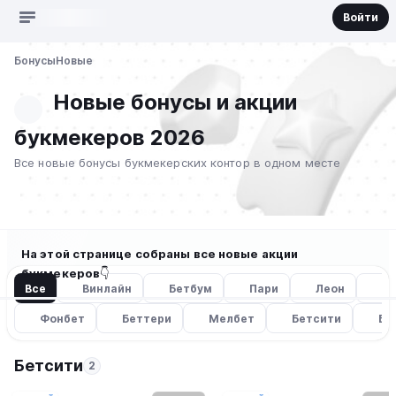
Войти
Бонусы
Новые
Новые бонусы и акции
букмекеров 2026
Все новые бонусы букмекерских контор в одном месте
На этой странице собраны все новые акции
букмекеров
👇
Все
Винлайн
Бетбум
Пари
Леон
Зе
Фонбет
Беттери
Мелбет
Бетсити
Бе
Бетсити
2