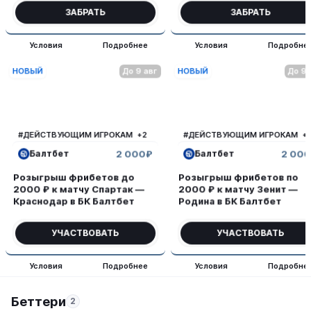
ЗАБРАТЬ
ЗАБРАТЬ
ЗАБРАТЬ
ЗАБРАТЬ
Условия
Подробнее
Условия
Подробне
НОВЫЙ
До 9 авг
НОВЫЙ
До 9 
БАЛТБЕТ
БАЛТБЕТ
Социальные сети
Социальные сети
Где
2 000 ₽
2 000 ₽
Размер бонуса
Размер бон
#ДЕЙСТВУЮЩИМ ИГРОКАМ
+2
#ДЕЙСТВУЮЩИМ ИГРОКАМ
+
Действующим
Действующим
для
2 000₽
2 00
Балтбет
Балтбет
игрокам
кого
игрокам
к
Розыгрыш фрибетов до
Розыгрыш фрибетов по
6 000 ₽
6 000 ₽
Призовой фонд
Призовой ф
2000 ₽ к матчу Спартак —
2000 ₽ к матчу Зенит —
Краснодар в БК Балтбет
Родина в БК Балтбет
3
3
Призовых мест
Призовых м
УЧАСТВОВАТЬ
УЧАСТВОВАТЬ
УЧАСТВОВАТЬ
УЧАСТВОВАТЬ
Условия
Подробнее
Условия
Подробне
Беттери
2