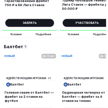
Турнир «Большой теннис» 
Гарантированный фрибет
Фрибеты
Вид приза
Лига Ставок — фрибеты д
750 ₽ в БК Лига Ставок
250
Призовых м
50 000 ₽
Активность
За что
500 000 ₽
Призовой ф
ЗАБРАТЬ
УЧАСТВОВАТЬ
ЗАБРАТЬ
УЧАСТВОВАТЬ
Условия
Подробнее
Условия
Подробне
Балтбет
5
НОВЫЙ
До 9 авг
НОВЫЙ
До 9 
БАЛТБЕТ
БАЛТБЕТ
150 ₽
120 ₽
Мин. размер выигрыша
Мин. размер выигр
750 ₽
600 ₽
Макс. размер выигрыша
Макс. размер выигр
#ДЕЙСТВУЮЩИМ ИГРОКАМ
+1
#ДЕЙСТВУЮЩИМ ИГРОКАМ
Действующим
Действующим
для
Балтбет
Балтбет
игрокам
кого
игрокам
к
Голевая серия от Балтбет —
Ординарная четверка от
Сайт, Приложение
Сайт, Приложение
Где
фрибет за 2 ставки на
Балтбет — фрибет за 4
футбол
ставки на теннис
Футбол
Теннис
Виды спорта
Виды спо