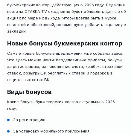
букмекерских контор, действующих в 2026 году. Редакция
портала СТАВКА TV ежедневно будет обновлять данные об
акциях по мере их выхода. Чтобы всегда быть в курсе
новостей и обновлений, рекомендуем добавить страницу в
закладки.
Новые бонусы букмекерских контор
Самые новые бонусные предложения уже собраны здесь.
Что здесь можно найти: бездепозитные фрибеты, бонусы
за регистрацию, за пополнение счета, кэшбэк, страховки
ставок, розыгрыши бесплатных ставок и подарков в
социальных сетях БК.
Виды бонусов
Какие бонусы букмекерских контор актуальны в 2026
году:
За регистрацию
За установку мобильного приложения