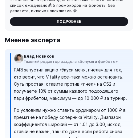
список ежедневно💰 5 промокодов на фрибеты без
депозита, включая эксклюзив 💎
ПОДРОБНЕЕ
Мнение эксперта
Влад Новиков
Главный редактор раздела «Бонусы и фрибеты»
PARI запустил акцию «Укуси меня, пчела» для тех,
кто верит, что Vitality все-таки можно остановить.
Суть простая: ставите против «пчел» на CS2 и
получаете 10% от суммы каждого подходящего
пари фрибетом, максимум — до 10 000 ₽ за турнир.
По условиям нужно ставить ординаром от 1000 ₽ в
прематче на победу соперника Vitality. Диапазон
коэффициентов широкий — от 1.01 до 3.00, исход
ставки не важен, так что даже если ребята снова