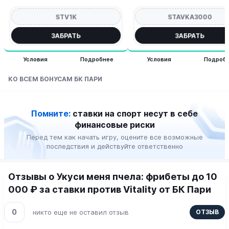
STV1K
STAVKA3000
STV1K
STAVKA3000
ЗАБРАТЬ
ЗАБРАТЬ
ЗАБРАТЬ
ЗАБРАТЬ
Условия
Подробнее
Условия
Подроб
КО ВСЕМ БОНУСАМ БК ПАРИ
Помните:
ставки на спорт несут в себе
финансовые риски
Перед тем как начать игру, оцените все возможные
последствия и действуйте ответственно
Отзывы о Укуси меня пчела: фрибеты до 10
000 ₽ за ставки против Vitality от БК Пари
0
никто еще не оставил отзыв
ОТЗЫВ