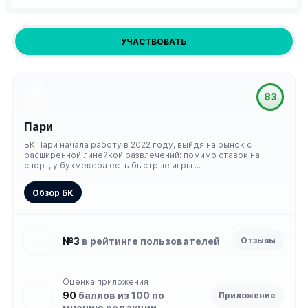
УЧАСТВОВАТЬ
83
Пари
БК Пари начала работу в 2022 году, выйдя на рынок с
расширенной линейкой развлечений: помимо ставок на
спорт, у букмекера есть быстрые игры ...
Обзор БК
Отзывы
№3
в рейтинге пользователей
Оценка приложения
90
баллов из 100 по
Приложение
мнению редакции