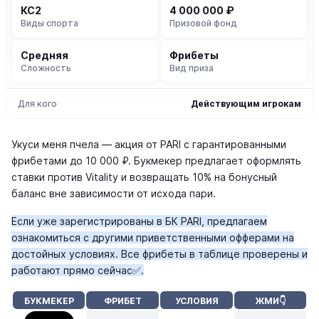
КС2
4 000 000 ₽
Виды спорта
Призовой фонд
Средняя
Фрибеты
Сложность
Вид приза
Для кого
Действующим игрокам
Укуси меня пчела — акция от PARI с гарантированными
фрибетами до 10 000 ₽. Букмекер предлагает оформлять
ставки против Vitality и возвращать 10% на бонусный
баланс вне зависимости от исхода пари.
Если уже зарегистрированы в БК PARI, предлагаем
ознакомиться с другими приветственными офферами на
достойных условиях. Все фрибеты в таблице проверены и
работают прямо сейчас✅.
БУКМЕКЕР
ФРИБЕТ
УСЛОВИЯ
ЖМИ👇