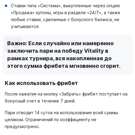
Ставки типа «Система», выкупленные через опцию
«Продажа» купоны, игры в разделе «24/7», а также
любые ставки, сделанные с бонусного баланса, не
учитываются
Важно: Если случайно или намеренно
заключить пари на победу Vitality в
рамках турнира, вся накопленная до
этого сумма фрибета мгновенно сгорит.
Как использовать фрибет
После нажатия на кнопку «Забрать» фрибет поступает на
бонусный счет в течение 7 дней.
Пари отводит 14 суток на использование всей суммы
целиком. Ограничений по коэффициенту не
предусмотрено.