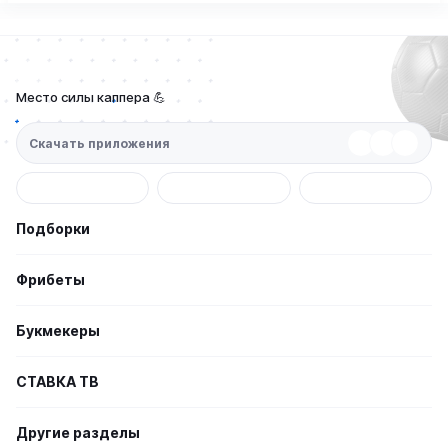
Место силы каппера 💪
Скачать приложения
Подборки
Фрибеты
Букмекеры
СТАВКА TВ
Другие разделы