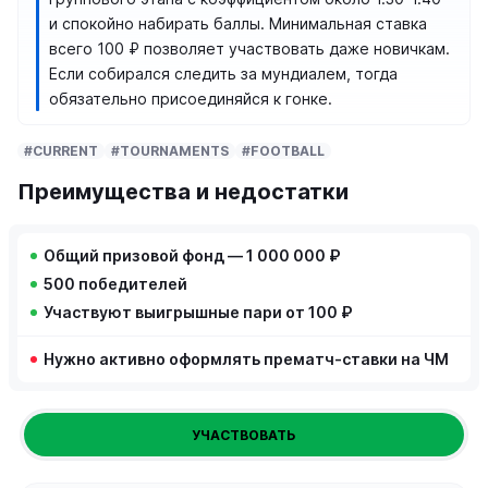
и спокойно набирать баллы. Минимальная ставка
всего 100 ₽ позволяет участвовать даже новичкам.
Если собирался следить за мундиалем, тогда
обязательно присоединяйся к гонке.
#CURRENT
#TOURNAMENTS
#FOOTBALL
Преимущества и недостатки
Общий призовой фонд — 1 000 000 ₽
500 победителей
Участвуют выигрышные пари от 100 ₽
Нужно активно оформлять прематч-ставки на ЧМ
УЧАСТВОВАТЬ