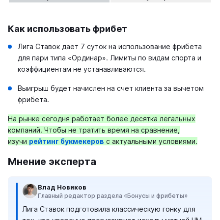
Как использовать фрибет
Лига Ставок дает 7 суток на использование фрибета
для пари типа «Ординар». Лимиты по видам спорта и
коэффициентам не устанавливаются.
Выигрыш будет начислен на счет клиента за вычетом
фрибета.
На рынке сегодня работает более десятка легальных
компаний. Чтобы не тратить время на сравнение,
изучи
рейтинг букмекеров
с актуальными условиями.
Мнение эксперта
Влад Новиков
Главный редактор раздела «Бонусы и фрибеты»
Лига Ставок подготовила классическую гонку для