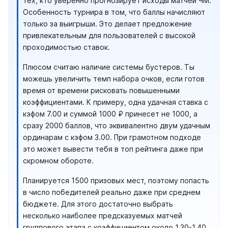
тех, кто уверенно прогнозирует исходы матчей ЧМ.
Особенность турнира в том, что баллы начисляют
только за выигрыши. Это делает предложение
привлекательным для пользователей с высокой
проходимостью ставок.
Плюсом считаю наличие системы бустеров. Ты
можешь увеличить темп набора очков, если готов
время от времени рисковать повышенными
коэффициентами. К примеру, одна удачная ставка с
кэфом 7.00 и суммой 1000 ₽ принесет не 1000, а
сразу 2000 баллов, что эквивалентно двум удачным
ординарам с кэфом 3.00. При грамотном подходе
это может вывести тебя в топ рейтинга даже при
скромном обороте.
Планируется 1500 призовых мест, поэтому попасть
в число победителей реально даже при среднем
бюджете. Для этого достаточно выбрать
несколько наиболее предсказуемых матчей
группового этапа с коэффициентом около 1.30-1.40