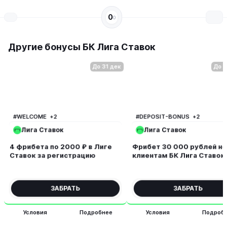
0
0
Другие бонусы БК Лига Ставок
До 31 дек
До 3
ЛИГА СТАВОК
ЛИГА СТАВ
2 000 ₽
Новым игрокам
Мин. размер выигрыша
дл
8 000 ₽
30 000 ₽
Макс. размер выигрыша
Макс. размер выи
#WELCOME
+2
#DEPOSIT-BONUS
+2
Новым игрокам
999 999 ₽
для кого
Необходимый де
Лига Ставок
Лига Ставок
Сайт, Приложение
Фрибеты
Где
Вид 
4 фрибета по 2000 ₽ в Лиге
Фрибет 30 000 рублей н
Ставок за регистрацию
клиентам БК Лига Ставок
ЗАБРАТЬ
ЗАБРАТЬ
ЗАБРАТЬ
ЗАБРАТЬ
Условия
Подробнее
Условия
Подроб