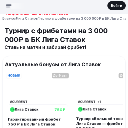
Войти
АКЦИЯ ЗАВЕРШЕНА 20 ИЮЛ 2026
352
15:21, 10 июня 2026
Бонусы
Лига Ставок
Турнир с фрибетами на 3 000 000₽ в БК Лига Ста
04:50, 21 июля 2026
Турнир с фрибетами на 3 000
000₽ в БК Лига Ставок
Ставь на матчи и забирай фрибет!
Актуальные бонусы от Лига Ставок
НОВЫЙ
До 9 авг
До 1
ЛИГА СТАВОК
ЛИГА СТАВО
Действующим
600 ₽
Мин. размер выиг
для
игрокам
кого
50 000
Макс. ра
750 ₽
₽
выиг
#CURRENT
#CURRENT
+1
Размер бонуса
Лига Ставок
750₽
Лига Ставок
Сайт, Приложение
Действующим
Где
игрокам
Турнир «Большой теннис
Гарантированный фрибет
Фрибеты
Вид приза
Лига Ставок — фрибеты 
750 ₽ в БК Лига Ставок
250
Призовых 