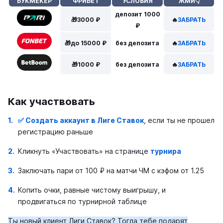
БУКМЕКЕР
ФРИБЕТ
УСЛОВИЯ
ЖМИ👇
депозит 1000
🎁3000 ₽
🔥
ЗАБРАТЬ
₽
🎁до 15000 ₽
без депозита
🔥
ЗАБРАТЬ
🎁1000 ₽
без депозита
🔥
ЗАБРАТЬ
Как участвовать
✅ Создать аккаунт в Лиге Ставок
, если ты не прошел
регистрацию раньше
Кликнуть «Участвовать» на странице
турнира
Заключать пари от 100 ₽ на матчи ЧМ с кэфом от 1.25
Копить очки, равные чистому выигрышу, и
продвигаться по турнирной таблице
Ты новый клиент Лиги Ставок? Тогда тебе подарят