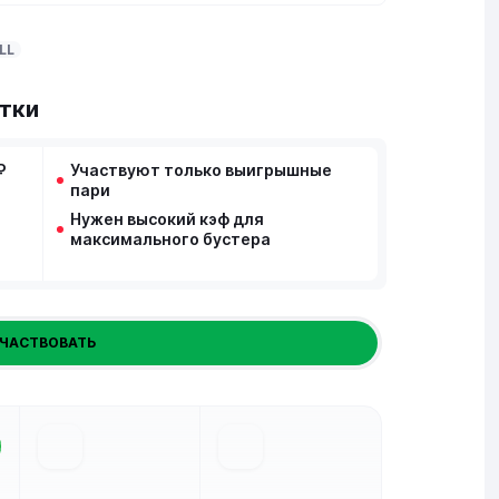
LL
тки
₽
Участвуют только выигрышные
пари
Нужен высокий кэф для
максимального бустера
ЧАСТВОВАТЬ