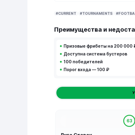
#CURRENT
#TOURNAMENTS
#FOOTBA
Преимущества и недоста
Призовые фрибеты на 200 000 
Доступна система бустеров
100 победителей
Порог входа — 100 ₽
У
63
Лига Ставок