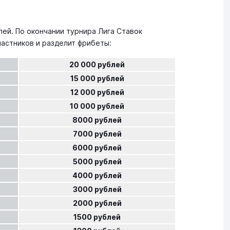
ей. По окончании турнира Лига Ставок
астников и разделит фрибеты:
20 000 рублей
15 000 рублей
12 000 рублей
10 000 рублей
8000 рублей
7000 рублей
6000 рублей
5000 рублей
4000 рублей
3000 рублей
2000 рублей
1500 рублей