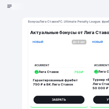
в БК Лига Ставок
Ставь на игру и получай фрибет!
Бонусы
Лига Ставок
FC. Ultimate Penalty League: фр
Актуальные бонусы от Лига Став
НОВЫЙ
До 9 авг
НОВЫЙ
ЛИГА СТАВОК
Действующим
600 ₽
для
игрокам
кого
50 000 ₽
750 ₽
Размер бонуса
#CURRENT
#CURRENT
Действу
Лига 
750₽
Лига Ставок
Сайт, Приложение
игрокам
Где
Турнир «
Гарантированный фрибет
Фрибеты
250
Вид приза
Лига Ста
750 ₽ в БК Лига Ставок
50 000 ₽
Активность
500 000 
За что
ЗАБРАТЬ
ЗАБРАТЬ
У