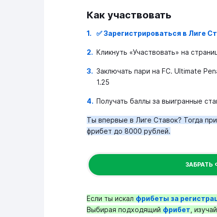
Как участвовать
✅ Зарегистрироваться в Лиге С
Кликнуть «Участвовать» на стран
Заключать пари на FC. Ultimate Pe
1.25
Получать баллы за выигранные ста
Ты впервые в Лиге Ставок? Тогда пр
фрибет до 8000 рублей.
ЗАБРАТЬ 
Если ты искал
фрибеты за регистра
Выбирая подходящий
фрибет
, изуча