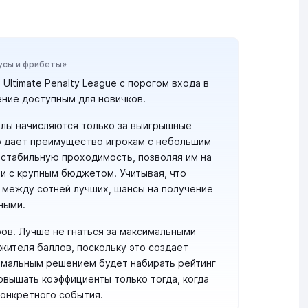
усы и фрибеты»
 Ultimate Penalty League с порогом входа в
ение доступным для новичков.
аллы начисляются только за выигрышные
то дает преимущество игрокам с небольшим
стабильную проходимость, позволяя им на
ми с крупным бюджетом. Учитывая, что
между сотней лучших, шансы на получение
ными.
ов. Лучше не гнаться за максимальными
жителя баллов, поскольку это создает
имальным решением будет набирать рейтинг
овышать коэффициенты только тогда, когда
конкретного события.