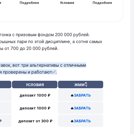
я
Подробнее
Условия
Подробнее
— гонка с призовым фондом 200 000 рублей.
рышных пари по этой дисциплине, а сотня самых
ы от 700 до 20 000 рублей.
авок, вот три альтернативы с отличными
ия проверены и работают✅.
УСЛОВИЯ
ЖМИ👇
депозит 1000 ₽
🔥
ЗАБРАТЬ
депозит 1000 ₽
🔥
ЗАБРАТЬ
₽
депозит от 300 ₽
🔥
ЗАБРАТЬ