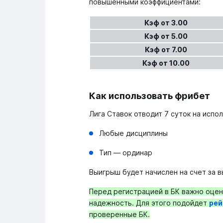
повышенными коэффициентами:
Кэф от 3.00
Кэф от 5.00
Кэф от 7.00
Кэф от 10.00
Как использовать фрибет
Лига Ставок отводит 7 суток на испо
Любые дисциплины
Тип — ординар
Выигрыш будет начислен на счет за 
Перед регистрацией в БК важно оцен
надежность. Для этого подойдет
рей
проверенные БК.