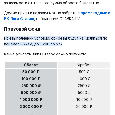
зависимости от того, где сумма оборота была выше.
Другие призы и подарки можно забрать с
промокодами в
БК Лига Ставок
, собранными СТАВКА TV.
Призовой фонд
При выполнении условий, фрибеты будут начисляться по
понедельникам, до 16:00 по мск
.
Какие фрибеты Лиги Ставок можно получить:
Оборот
Фрибет
50 000 ₽
500 ₽
100 000 ₽
1000 ₽
250 000 ₽
2500 ₽
500 000 ₽
5000 ₽
1 000 000 ₽
10 000 ₽
2 000 000 ₽
20 000 ₽
...
...