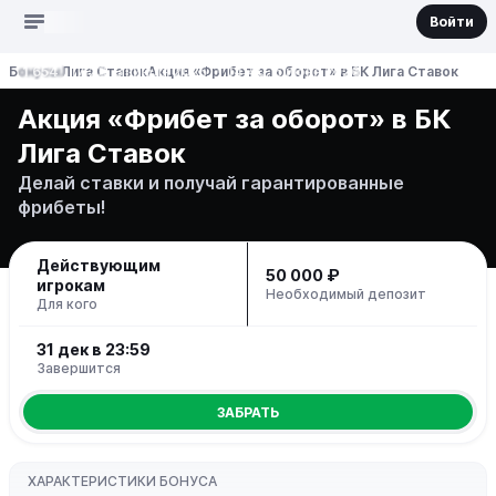
Войти
Бонусы
1 654
Лига Ставок
17:23, 31 июля 2025
Акция «Фрибет за оборот» в БК Лига Ставок
14:40, 6 июня 2026
Акция «Фрибет за оборот» в БК
Лига Ставок
Делай ставки и получай гарантированные
фрибеты!
Действующим
50 000 ₽
игрокам
Необходимый депозит
Для кого
31 дек в 23:59
Завершится
ЗАБРАТЬ
ХАРАКТЕРИСТИКИ БОНУСА