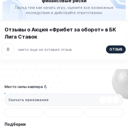
финансовые риски
Перед тем как начать игру, оцените все возможные
последствия и действуйте ответственно
Отзывы о Акция «Фрибет за оборот» в БК
Лига Ставок
0
никто еще не оставил отзыв
ОТЗЫВ
Место силы каппера 💪
Скачать приложения
Подборки