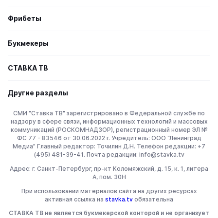
Фрибеты
Букмекеры
СТАВКА TВ
Другие разделы
СМИ "Ставка ТВ" зарегистрировано в Федеральной службе по
надзору в сфере связи, информационных технологий и массовых
коммуникаций (РОСКОМНАДЗОР), регистрационный номер ЭЛ №
ФС 77 - 83546 от 30.06.2022 г. Учредитель: ООО “Ленинград
Медиа” Главный редактор: Точилин Д.Н. Телефон редакции: +7
(495) 481-39-41. Почта редакции: info@stavka.tv
Адрес: г. Санкт-Петербург, пр-кт Коломяжский, д. 15, к. 1, литера
А, пом. 30Н
При использовании материалов сайта на других ресурсах
активная ссылка на
stavka.tv
обязательна
СТАВКА ТВ не является букмекерской конторой и не организует