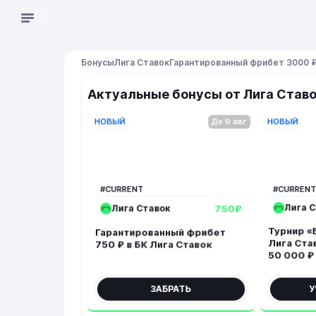
Гарантированный фри
2 в БК Лига Ставок
Бонусы
Лига Ставок
Гарантированный фрибет 3000 ₽ 
Актуальные бонусы от Лига Став
НОВЫЙ
До 9 авг
НОВЫЙ
ЛИГА СТАВОК
Действующим
600 ₽
для
игрокам
кого
50 000 ₽
750 ₽
Размер бонуса
#CURRENT
#CURRENT
Действу
Лига 
750₽
Лига Ставок
Сайт, Приложение
игрокам
Где
Турнир «
Гарантированный фрибет
Фрибеты
250
Вид приза
Лига Ста
750 ₽ в БК Лига Ставок
50 000 ₽
Активность
500 000 
За что
ЗАБРАТЬ
ЗАБРАТЬ
У