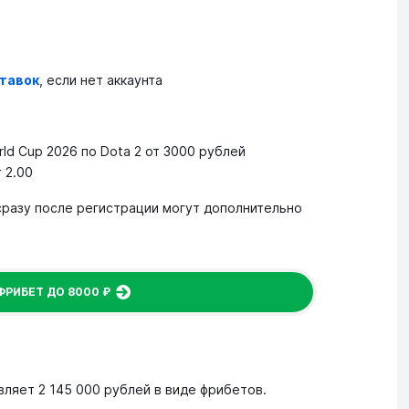
Ставок
, если нет аккаунта
rld Cup 2026 по Dota 2 от 3000 рублей
 2.00
сразу после регистрации могут дополнительно
ФРИБЕТ ДО 8000 ₽
ляет 2 145 000 рублей в виде фрибетов.