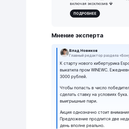
включая эксклюзив 💎
ПОДРОБНЕЕ
Мнение эксперта
Влад Новиков
Главный редактор раздела «Бон
К старту нового кибертурика Espo
выкатила пром WINEWC. Ежедневн
3000 рублей.
Чтобы попасть в число победите
сделать ставку на условиях бука
выигрышные пари.
Акция однозначно стоит внимания
Предложение продлится две неде
день вполне реально.