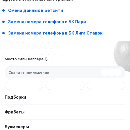
Смена данных в Бетсити
Замена номера телефона в БК Пари
Замена номера телефона в БК Лига Ставок
Место силы каппера 💪
Скачать приложения
Подборки
Фрибеты
Букмекеры