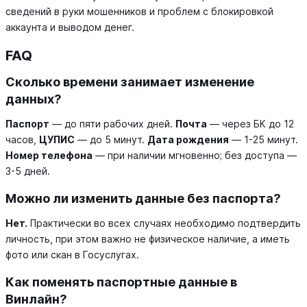
сведений в руки мошенников и проблем с блокировкой
аккаунта и выводом денег.
FAQ
Сколько времени занимает изменение
данных?
Паспорт
— до пяти рабочих дней.
Почта
— через БК до 12
часов,
ЦУПИС
— до 5 минут.
Дата рождения
— 1-25 минут.
Номер телефона
— при наличии мгновенно; без доступа —
3-5 дней.
Можно ли изменить данные без паспорта?
Нет.
Практически во всех случаях необходимо подтвердить
личность, при этом важно не физическое наличие, а иметь
фото или скан в Госуслугах.
Как поменять паспортные данные в
Винлайн?