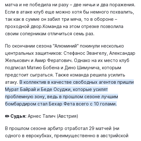
матча и не победила ни разу – две ничьи и два поражения.
Если в атаке клуб еще можно хотя бы немного похвалить,
так как в сумме он забил три мяча, то в обороне –
проходной двор.Команда на этом отрезке позволила
своим соперникам отличиться семь раз.
По окончании сезона "Алюминий" покинули несколько
центральных защитников: Стефанос Эвангелу, Александар
Желькович и Амир Фератович. Однако на их место клуб
подписал Матию Бобена и Дино Шимунича, которым
предстоит сыграться. Также команда решила усилить
атаку.
В коллектив в качестве свободных агентов пришли
Мурат Байрай и Беде Осуджи, которые усилят
проблемную зону, ведь в прошлом сезоне лучшим
бомбардиром стал Бехар Фета всего с 10 голами.
✏️ Судья:
Арнес Талич (Австрия)
В прошлом сезоне арбитр отработал 29 матчей (ни
одного в еврокубках, преимущественно в австрийской