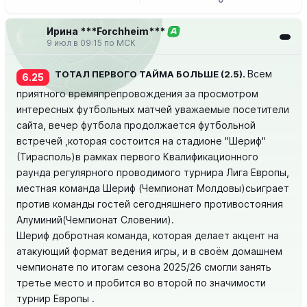
Ирина ***Forchheim***
А
9 июл в 09:15 по МСК
Всем
ТОТАЛ ПЕРВОГО ТАЙМА БОЛЬШЕ (2.5).
6.25
приятного времяпрепровождения за просмотром
интересных футбольных матчей уважаемые посетители
сайта, вечер футбола продолжается футбольной
встречей ,которая состоится на стадионе "Шериф"
(Тирасполь)в рамках первого Квалификационного
раунда регулярного проводимого турнира Лига Европы,
местная команда Шериф (Чемпионат Молдовы)сьиграет
против команды гостей сегодняшнего противостояния
Алуминий(Чемпионат Словении).
Шериф добротная команда, которая делает акцент на
атакующий формат ведения игры, и в своём домашнем
чемпионате по итогам сезона 2025/26 смогли занять
третье место и пробится во второй по значимости
турнир Европы .