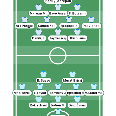
Иван Дюлгеров
Мигель Мота
Baye Assane Ciss
F. Bourama
Arli Përgjoni
Samba Kone
Дхорасо Клас
Раи Лопес де Оливе
Danila, F
Jayder Asprilla
Ulrich jaures loukou
B. Susso
Murat Bajraj
Vito tezak
E.Taylor
Tomislav Jagic
Врбанец М.
V.Koderman
Rok schaubach
Бобен М.
Dino Šimunić