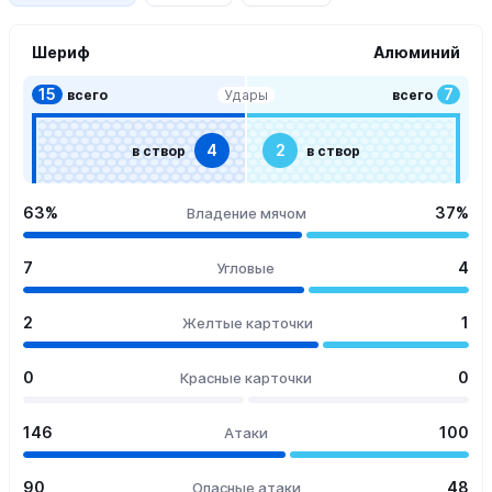
Шериф
Алюминий
15
7
всего
всего
Удары
4
2
в створ
в створ
63%
37%
Владение мячом
7
4
Угловые
2
1
Желтые карточки
0
0
Красные карточки
146
100
Атаки
90
48
Опасные атаки