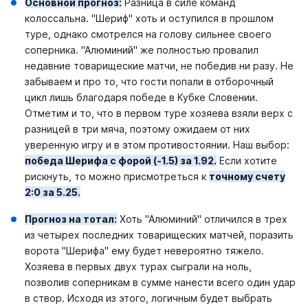
Основной прогноз:
Разница в силе команд
колоссальна. "Шериф" хоть и оступился в прошлом
туре, однако смотрелся на голову сильнее своего
соперника. "Алюминий" же полностью провалил
недавние товарищеские матчи, не победив ни разу. Не
забываем и про то, что гости попали в отборочный
цикл лишь благодаря победе в Кубке Словении.
Отметим и то, что в первом туре хозяева взяли верх с
разницей в три мяча, поэтому ожидаем от них
уверенную игру и в этом противостоянии. Наш выбор:
победа Шерифа с форой (-1.5) за 1.92.
Если хотите
рискнуть, то можно присмотреться к
точному счету
2:0 за 5.25.
Прогноз на тотал:
Хоть "Алюминий" отличился в трех
из четырех последних товарищеских матчей, поразить
ворота "Шерифа" ему будет невероятно тяжело.
Хозяева в первых двух турах сыграли на ноль,
позволив соперникам в сумме нанести всего один удар
в створ. Исходя из этого, логичным будет выбрать