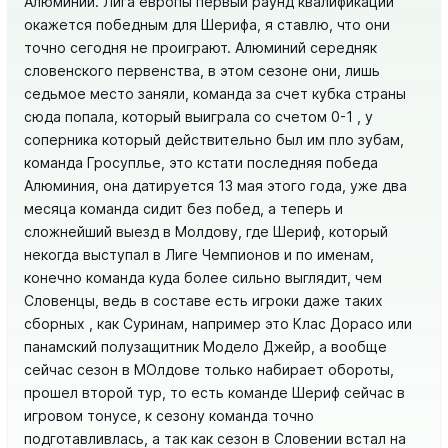
Алюминий. Лига европы первый раунд квалификации
окажется победным для Шерифа, я ставлю, что они
точно сегодня не проиграют. Алюминий середняк
словенского первенства, в этом сезоне они, лишь
седьмое место заняли, команда за счет кубка страны
сюда попала, который выиграла со счетом 0-1 , у
соперника который действительно был им пло зубам,
команда Гросуплье, это кстати последняя победа
Алюминия, она датируется 13 мая этого года, уже два
месяца команда сидит без побед, а теперь и
сложнейший выезд в Молдову, где Шериф, который
некогда выступал в Лиге Чемпионов и по именам,
конечно команда куда более сильно выглядит, чем
Словенцы, ведь в составе есть игроки даже таких
сборных , как Суринам, например это Клас Дорасо или
панамский полузащитник Модело Джейр, а вообще
сейчас сезон в МОлдове только набирает обороты,
прошел второй тур, то есть команде Шериф сейчас в
игровом тонусе, к сезону команда точно
подготавливлась, а так как сезон в Словении встал на