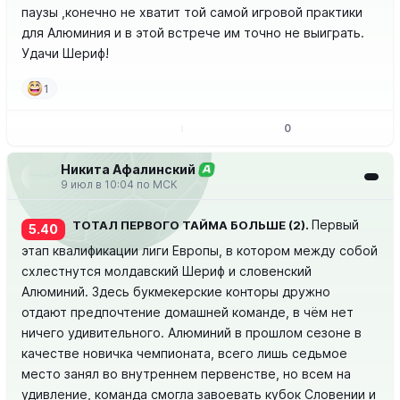
паузы ,конечно не хватит той самой игровой практики
для Алюминия и в этой встрече им точно не выиграть.
Удачи Шериф!
1
0
Никита Афалинский
А
9 июл в 10:04 по МСК
Первый
ТОТАЛ ПЕРВОГО ТАЙМА БОЛЬШЕ (2).
5.40
этап квалификации лиги Европы, в котором между собой
схлестнутся молдавский Шериф и словенский
Алюминий. Здесь букмекерские конторы дружно
отдают предпочтение домашней команде, в чём нет
ничего удивительного. Алюминий в прошлом сезоне в
качестве новичка чемпионата, всего лишь седьмое
место занял во внутреннем первенстве, но всем на
удивление, команда смогла завоевать кубок Словении и