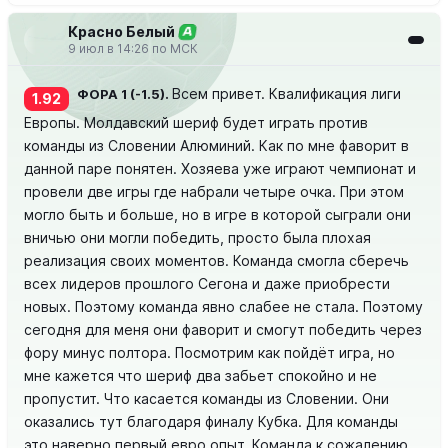
Красно Белый
А
9 июл в 14:26 по МСК
Всем привет. Квалификация лиги
ФОРА 1 (-1.5).
1.92
Европы. Молдавский шериф будет играть против
команды из Словении Алюминий. Как по мне фаворит в
данной паре понятен. Хозяева уже играют чемпионат и
провели две игры где набрали четыре очка. При этом
могло быть и больше, но в игре в которой сыграли они
вничью они могли победить, просто была плохая
реализация своих моментов. Команда смогла сберечь
всех лидеров прошлого Сегона и даже приобрести
новых. Поэтому команда явно слабее не стала. Поэтому
сегодня для меня они фаворит и смогут победить через
фору минус полтора. Посмотрим как пойдёт игра, но
мне кажется что шериф два забьет спокойно и не
пропустит. Что касается команды из Словении. Они
оказались тут благодаря финалу Кубка. Для команды
это наверно первый евро опыт. Команда к сожалению