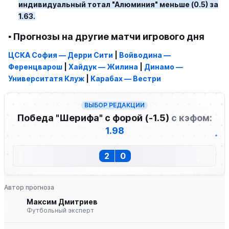
индивидуальный тотал "Алюминия" меньше (0.5) за
1.63.
▪️ Прогнозы на другие матчи игрового дня
ЦСКА София — Дерри Сити
|
Войводина —
Ференцварош
|
Хайдук — Жилина
|
Динамо —
Университатя Клуж
|
Карабах — Вестри
ВЫБОР РЕДАКЦИИ
Победа "Шерифа" с форой (-1.5)
с кэфом:
1.98
2
0
Автор прогноза
Максим Дмитриев
Футбольный эксперт