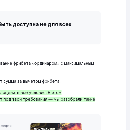
ыть доступна не для всех
ование фрибета «ординаром» с максимальным
ит сумма за вычетом фрибета.
о оценить все условия. В этом
ит под твои требования — мы разобрали такие
лекция