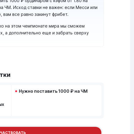
вить 1000 ₽ ординаром с кэфом от 1.80 на
на ЧМ. Исход ставки не важен: если Месси или
, вам все равно закинут фрибет.
ько на этом чемпионате мира мы сможем
х, а дополнительно еще и забрать сверху
тки
Нужно поставить 1000 ₽ на ЧМ
ых
ЧАСТВОВАТЬ