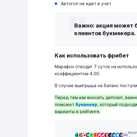
Автогол не идет в учет
Важно: акция может б
клиентов букмекера.
Как использовать фрибет
Марафон отводит 7 суток на использ
коэффициентом 4.00.
В случае выигрыша на баланс поступ
Перед тем как вносить депозит, важн
поможет
букмекер
, который подход
варианты в рейтинге.
Кол