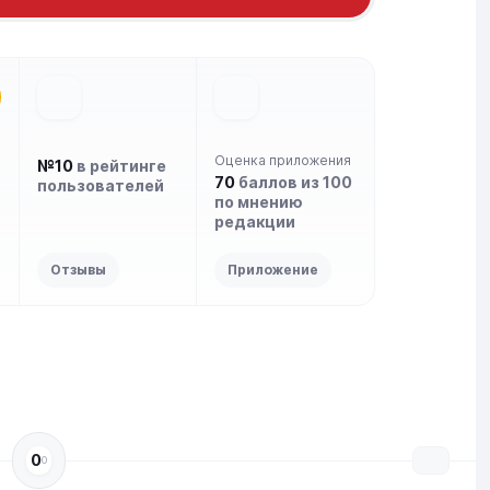
Оценка приложения
№10
в рейтинге
70
баллов из 100
пользователей
по мнению
редакции
Отзывы
Приложение
0
0