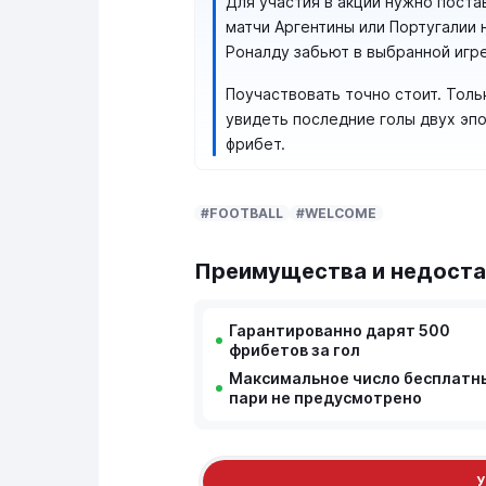
Для участия в акции нужно поста
матчи Аргентины или Португалии 
Роналду забьют в выбранной игре
Поучаствовать точно стоит. Тол
увидеть последние голы двух эпо
фрибет.
#FOOTBALL
#WELCOME
Преимущества и недоста
Гарантированно дарят 500
фрибетов за гол
Максимальное число бесплатн
пари не предусмотрено
У