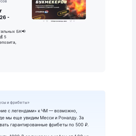
усов
т
26 -
гальных БК📢
 5
епозита,
усы и фрибеты»
ие с легендами» к ЧМ — возможно,
де мы еще увидим Месси и Роналду. За
вать гарантированные фрибеты по 500 ₽.