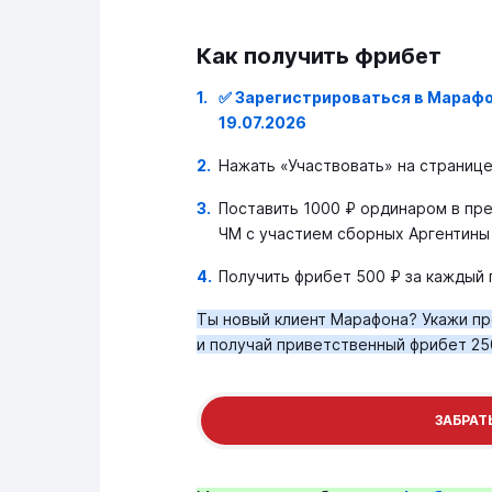
Как получить фрибет
✅ Зарегистрироваться в Марафо
19.07.2026
Нажать «Участвовать» на страниц
Поставить 1000 ₽ ординаром в пре
ЧМ с участием сборных Аргентины
Получить фрибет 500 ₽ за каждый 
Ты новый клиент Марафона? Укажи п
и получай приветственный фрибет 25
ЗАБРАТ