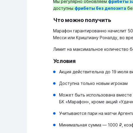
Мы регулярно обновляем
фрибеты з
доступны
фрибеты без депозита
бе
Что можно получить
Марафон гарантированно начислит 50
Месси или Криштиану Роналду, во вр
Лимит на максимальное количество б
Условия
Акция действительна до 19 июля 
Доступна только новым игрокам
Может быть использована вместе 
БК «Марафон», кроме акций «Удач
Учитываются пари на матчи Арген
Минимальная сумма — 1000 ₽, коэ