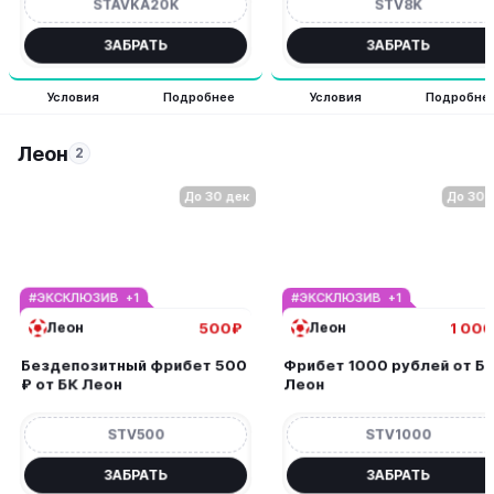
STAVKA20K
STV8K
STAVKA20K
STV8K
ЗАБРАТЬ
ЗАБРАТЬ
ЗАБРАТЬ
ЗАБРАТЬ
Условия
Подробнее
Условия
Подробне
Леон
2
До 30 дек
До 30 
ЛЕОН
ЛЕОН
500 ₽
500 ₽
Размер бонуса
Необходимый депо
Новым игрокам
1 000 ₽
для кого
Размер бон
#ЭКСКЛЮЗИВ
+1
#ЭКСКЛЮЗИВ
+1
2 дня
Новым игрокам
Срок действия
для к
500₽
1 00
Леон
Леон
Фрибеты
Регистрация, Депозит
Вид приза
За 
Бездепозитный фрибет 500
Фрибет 1000 рублей от Б
₽ от БК Леон
Леон
STV500
STV1000
STV500
STV1000
ЗАБРАТЬ
ЗАБРАТЬ
ЗАБРАТЬ
ЗАБРАТЬ