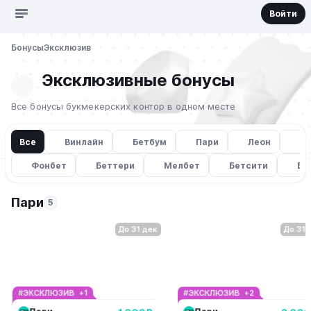
Войти
Бонусы
Эксклюзив
Эксклюзивные бонусы
Все бонусы букмекерских контор в одном месте
Все
Винлайн
Бетбум
Пари
Леон
Зе
Фонбет
Беттери
Мелбет
Бетсити
Бе
Пари
5
До 31 дек
До 31 
ПАРИ
ПАРИ
1 000 ₽
3 000 ₽
Размер бонуса
Размер бон
1 000 ₽
1 000 ₽
Необходимый депозит
Необходимый депо
#ЭКСКЛЮЗИВ
+1
#ЭКСКЛЮЗИВ
+2
Легкая
Новым игрокам
сложность
для к