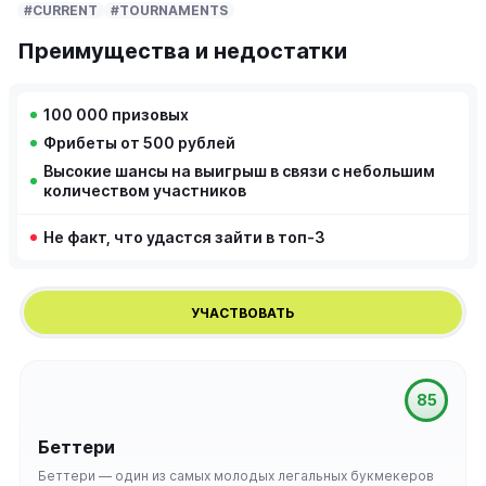
#CURRENT
#TOURNAMENTS
Преимущества и недостатки
100 000 призовых
Фрибеты от 500 рублей
Высокие шансы на выигрыш в связи с небольшим
количеством участников
Не факт, что удастся зайти в топ-3
УЧАСТВОВАТЬ
85
Беттери
Беттери — один из самых молодых легальных букмекеров