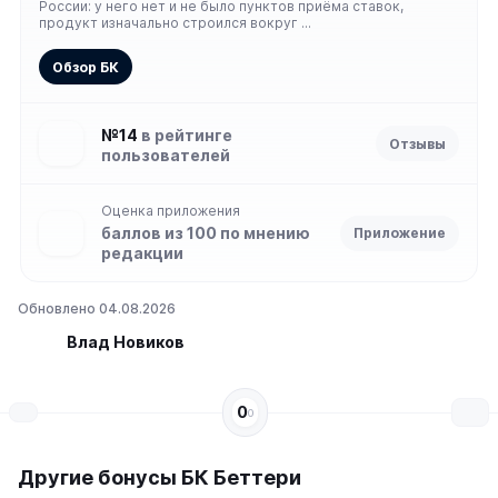
России: у него нет и не было пунктов приёма ставок,
продукт изначально строился вокруг ...
Обзор БК
№14
в рейтинге
Отзывы
пользователей
Оценка приложения
баллов из 100 по мнению
Приложение
редакции
Обновлено
04.08.2026
Влад Новиков
0
0
Другие бонусы БК Беттери