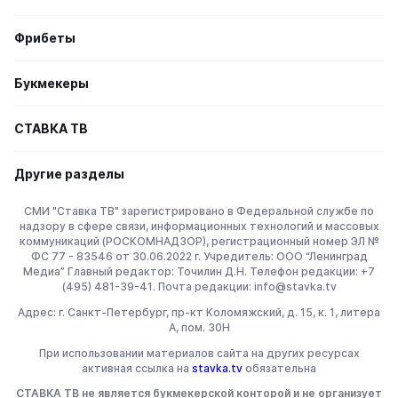
Фрибеты
Букмекеры
СТАВКА TВ
Другие разделы
СМИ "Ставка ТВ" зарегистрировано в Федеральной службе по
надзору в сфере связи, информационных технологий и массовых
коммуникаций (РОСКОМНАДЗОР), регистрационный номер ЭЛ №
ФС 77 - 83546 от 30.06.2022 г. Учредитель: ООО “Ленинград
Медиа” Главный редактор: Точилин Д.Н. Телефон редакции: +7
(495) 481-39-41. Почта редакции: info@stavka.tv
Адрес: г. Санкт-Петербург, пр-кт Коломяжский, д. 15, к. 1, литера
А, пом. 30Н
При использовании материалов сайта на других ресурсах
активная ссылка на
stavka.tv
обязательна
СТАВКА ТВ не является букмекерской конторой и не организует