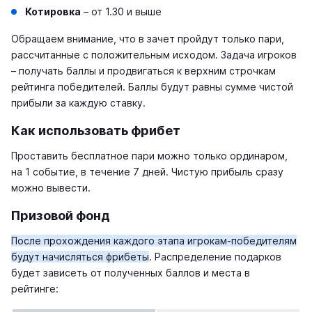
Котировка
– от 1.30 и выше
Обращаем внимание, что в зачет пройдут только пари,
рассчитанные с положительным исходом. Задача игроков
– получать баллы и продвигаться к верхним строчкам
рейтинга победителей. Баллы будут равны сумме чистой
прибыли за каждую ставку.
Как использовать фрибет
Проставить бесплатное пари можно только ординаром,
на 1 событие, в течение 7 дней. Чистую прибыль сразу
можно вывести.
Призовой фонд
После прохождения каждого этапа игрокам-победителям
будут начисляться фрибеты
. Распределение подарков
будет зависеть от полученных баллов и места в
рейтинге: