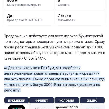
500 ₽
5
Мин. размер выигрыша
Оценка
Да
Легкая
Проверено СТАВКА ТВ
Сложность
Предложение действует для всех игроков букмекерской
конторы, которые посещают пункты приема ставок. Сразу
после регистрации в БетБум клиентам подарят до 10 000
приветственных бонусов, которые можно проставить их в
категории «Спорт 24/7».
➡️ Для тех, кто уже в Бетбум, мы подобрали
альтернативные приветственные варианты – среди них
два эксклюзива. Также обратите внимание на Винлайн, где
можно получить бонус 3000 ₽ на выгодных условиях по
депозиту.
БУКМЕКЕР
ФРИБЕТ
УСЛОВИЯ
ЖМИ👇
депозит 1000