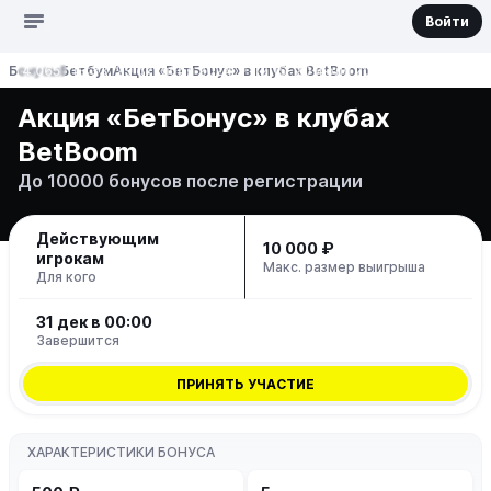
Войти
Бонусы
4 065
Бетбум
13:33, 29 октября 2024
Акция «БетБонус» в клубах BetBoom
12:15, 20 июля 2026
Акция «БетБонус» в клубах
BetBoom
До 10000 бонусов после регистрации
Действующим
10 000 ₽
игрокам
Макс. размер выигрыша
Для кого
31 дек в 00:00
Завершится
ПРИНЯТЬ УЧАСТИЕ
ХАРАКТЕРИСТИКИ БОНУСА