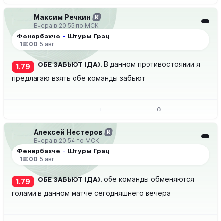
Максим Речкин
К
Вчера в 20:55 по МСК
-
Фенербахче
Штурм Грац
18:00
5 авг
В данном противостоянии я
ОБЕ ЗАБЬЮТ (ДА).
1.79
предлагаю взять обе команды забьют
0
Алексей Нестеров
К
Вчера в 20:54 по МСК
-
Фенербахче
Штурм Грац
18:00
5 авг
обе команды обменяются
ОБЕ ЗАБЬЮТ (ДА).
1.79
голами в данном матче сегодняшнего вечера