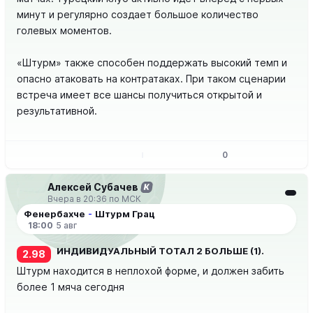
минут и регулярно создает большое количество
голевых моментов.
«Штурм» также способен поддержать высокий темп и
опасно атаковать на контратаках. При таком сценарии
встреча имеет все шансы получиться открытой и
результативной.
0
Алексей Субачев
К
Вчера в 20:36 по МСК
-
Фенербахче
Штурм Грац
18:00
5 авг
ИНДИВИДУАЛЬНЫЙ ТОТАЛ 2 БОЛЬШЕ (1).
2.98
Штурм находится в неплохой форме, и должен забить
более 1 мяча сегодня