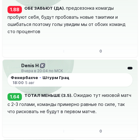
предсезонка комагды
ОБЕ ЗАБЬЮТ (ДА).
1.88
пробуют себя, будут пробовать новые такитики и
ошибаться поэтому голы увидим мы от обоих команд
сто процентов
0
Denis H
К
Вчера в 20:04 по МСК
-
Фенербахче
Штурм Грац
18:00
5 авг
Ожидаю тут низовой матч
ТОТАЛ МЕНЬШЕ (3.5).
1.64
с 2-3 голами, команды примерно равные по силе, так
что рисковать не будут в первом матче.
0