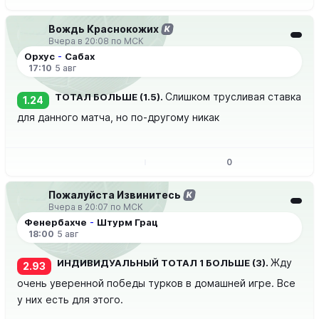
Вождь Краснокожих
К
Вчера в 20:08 по МСК
-
Орхус
Сабах
17:10
5 авг
Слишком трусливая ставка
ТОТАЛ БОЛЬШЕ (1.5).
1.24
для данного матча, но по-другому никак
0
Пожалуйста Извинитесь
К
Вчера в 20:07 по МСК
-
Фенербахче
Штурм Грац
18:00
5 авг
Жду
ИНДИВИДУАЛЬНЫЙ ТОТАЛ 1 БОЛЬШЕ (3).
2.93
очень уверенной победы турков в домашней игре. Все
у них есть для этого.