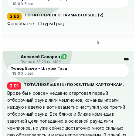
18:00
5 авг
ТОТАЛ ПЕРВОГО ТАЙМА БОЛЬШЕ (2).
3.62
Фенербахче - Штурм Грац
0
Алексей Сакарин
А
Вчера в 20:29 по МСК
-
Фенербахче
Штурм Грац
18:00
5 авг
ТОТАЛ БОЛЬШЕ (4) ПО ЖЕЛТЫМ КАРТОЧКАМ.
2.01
Вроде бы и совсем недавно стартовал первый
отборочный раунд лиги чемпионов, команды играли
каждую неделю и вот незаметно наступил уже третий
отборочный раунд. Все ближе и ближе команды к
заветной цели попаданию в основной раунд лиги
чемпионов, но уже сейчас достаточно много сильных
пар образовалось и матчи непредсказуемы. В одной из