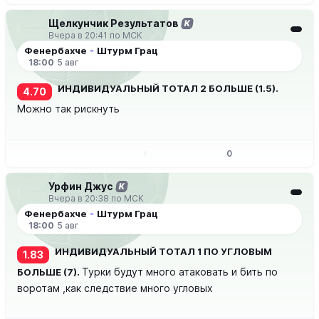
Щелкунчик Результатов
К
Вчера в 20:41 по МСК
-
Фенербахче
Штурм Грац
18:00
5 авг
ИНДИВИДУАЛЬНЫЙ ТОТАЛ 2 БОЛЬШЕ (1.5).
4.70
Можно так рискнуть
0
Урфин Джус
К
Вчера в 20:38 по МСК
-
Фенербахче
Штурм Грац
18:00
5 авг
ИНДИВИДУАЛЬНЫЙ ТОТАЛ 1 ПО УГЛОВЫМ
1.83
Турки будут много атаковать и бить по
БОЛЬШЕ (7).
воротам ,как следствие много угловых