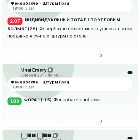
-
Фенербахче
Штурм Грац
18:00
5 авг
ИНДИВИДУАЛЬНЫЙ ТОТАЛ 1 ПО УГЛОВЫМ
2.07
Фенербахче подаст много угловых в этом
БОЛЬШЕ (7.5).
поединке я считаю, штурм не стена
0
Unai Emery
К
Вчера в 20:17 по МСК
-
Фенербахче
Штурм Грац
18:00
5 авг
Фенербахче победит
ФОРА 1 (-1.5).
1.83
0
⬜🟥🟨 ⬜🟥🟨
К