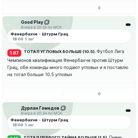
0
Good Play
К
Вчера в 20:35 по МСК
-
Фенербахче
Штурм Грац
18:00
5 авг
Футбол Лига
ТОТАЛ УГЛОВЫХ БОЛЬШЕ (10.5).
1.87
Чемпионов квалификация Фенербахче против Штурм
Грац, обе команды много подают угловых и я поставлю
на тотал больше 10.5 угловых
0
Дурлан Гомедов
К
Вчера в 20:34 по МСК
-
Фенербахче
Штурм Грац
18:00
5 авг
Очень
ТОТАЛ ПЕРВОГО ТАЙМА БОЛЬШЕ (1.5).