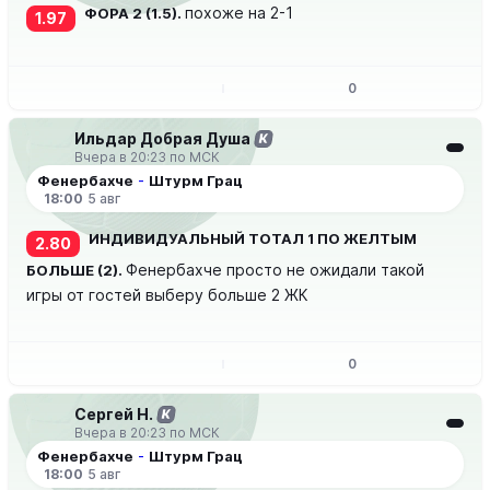
похоже на 2-1
ФОРА 2 (1.5).
1.97
0
Ильдар Добрая Душа
К
Вчера в 20:23 по МСК
-
Фенербахче
Штурм Грац
18:00
5 авг
ИНДИВИДУАЛЬНЫЙ ТОТАЛ 1 ПО ЖЕЛТЫМ
2.80
Фенербахче просто не ожидали такой
БОЛЬШЕ (2).
игры от гостей выберу больше 2 ЖК
0
Сергей Н.
К
Вчера в 20:23 по МСК
-
Фенербахче
Штурм Грац
18:00
5 авг