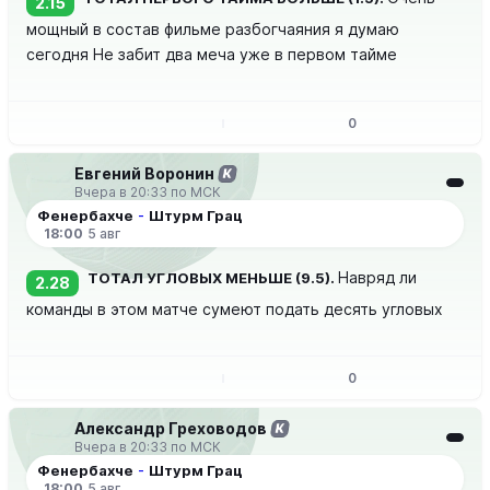
2.15
мощный в состав фильме разбогчаяния я думаю
сегодня Не забит два меча уже в первом тайме
0
Евгений Воронин
К
Вчера в 20:33 по МСК
-
Фенербахче
Штурм Грац
18:00
5 авг
Навряд ли
ТОТАЛ УГЛОВЫХ МЕНЬШЕ (9.5).
2.28
команды в этом матче сумеют подать десять угловых
0
Александр Греховодов
К
Вчера в 20:33 по МСК
-
Фенербахче
Штурм Грац
18:00
5 авг