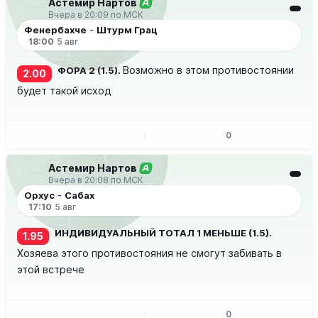
Астемир Нартов
А
Вчера в 20:09 по МСК
-
Фенербахче
Штурм Грац
18:00
5 авг
Возможно в этом противостоянии
ФОРА 2 (1.5).
2.00
будет такой исход
0
Астемир Нартов
А
Вчера в 20:08 по МСК
-
Орхус
Сабах
17:10
5 авг
ИНДИВИДУАЛЬНЫЙ ТОТАЛ 1 МЕНЬШЕ (1.5).
1.95
Хозяева этого противостояния не смогут забивать в
этой встрече
0