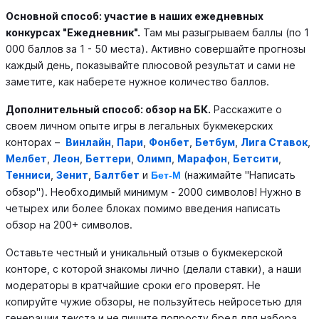
Основной способ: участие в наших ежедневных
конкурсах "Ежедневник".
Там мы разыгрываем баллы (по 1
000 баллов за 1 - 50 места). Активно совершайте прогнозы
каждый день, показывайте плюсовой результат и сами не
заметите, как наберете нужное количество баллов.
Дополнительный способ: обзор на БК.
Расскажите о
своем личном опыте игры в легальных букмекерских
конторах –
Винлайн
,
Пари
,
Фонбет
,
Бетбум
,
Лига Ставок
,
Мелбет
,
Леон
,
Беттери
,
Олимп
,
Марафон
,
Бетсити
,
Тенниси
,
Зенит
,
Балтбет
и
(нажимайте "Написать
Бет-М
обзор"). Необходимый минимум - 2000 символов! Нужно в
четырех или более блоках помимо введения написать
обзор на 200+ символов.
Оставьте честный и уникальный отзыв о букмекерской
конторе, с которой знакомы лично (делали ставки), а наши
модераторы в кратчайшие сроки его проверят. Не
копируйте чужие обзоры, не пользуйтесь нейросетью для
генерации текста и не пишите попросту бред для набора