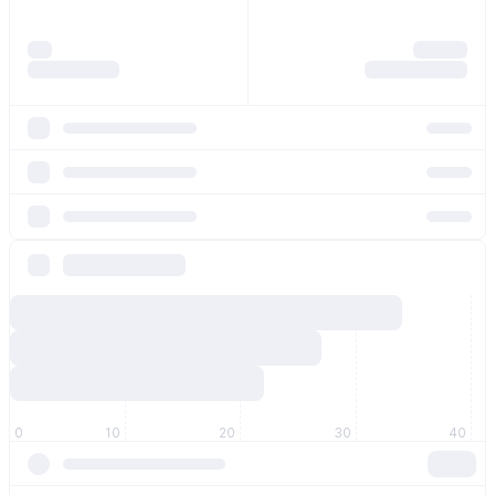
0
10
20
30
40