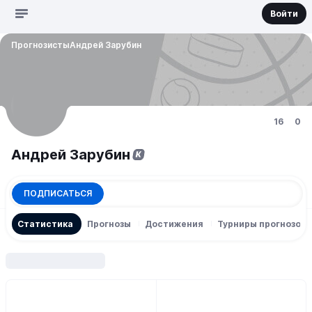
Войти
Прогнозисты
Андрей Зарубин
16
0
Андрей Зарубин
К
Статистика
Прогнозы
Достижения
Турниры прогнозов