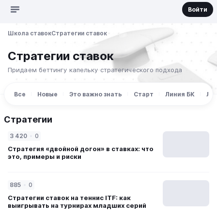
Войти
Школа ставок
Стратегии ставок
Стратегии ставок
Придаем беттингу капельку стратегического подхода
Все
Новые
Это важно знать
Старт
Линия БК
Ла
Стратегии
3 420
0
Стратегия «двойной догон» в ставках: что
это, примеры и риски
885
0
Стратегии ставок на теннис ITF: как
выигрывать на турнирах младших серий