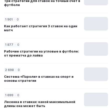
Три стратегии для ставок на точный счет в
футболе
1 901
0
Как работает стратегия 3 ставок на один
матч
1 877
0
Рабочие стратегии на угловые в футболе:
от прематча до лайва
2 698
0
Система «Пароли» в ставках на спорт и
основы стратегии
1 699
0
Лесенка в ставках: какой максимальной
длины она может быть