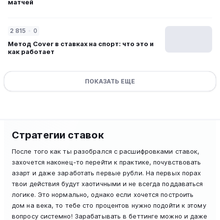
матчей
2 815
0
Метод Cover в ставках на спорт: что это и
как работает
ПОКАЗАТЬ ЕЩЕ
Стратегии ставок
После того как ты разобрался с расшифровками ставок,
захочется наконец-то перейти к практике, почувствовать
азарт и даже заработать первые рубли. На первых порах
твои действия будут хаотичными и не всегда поддаваться
логике. Это нормально, однако если хочется построить
дом на века, то тебе сто процентов нужно подойти к этому
вопросу системно! Зарабатывать в беттинге можно и даже