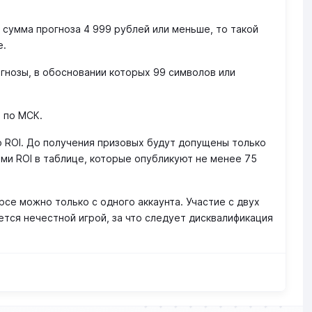
 сумма прогноза 4 999 рублей или меньше, то такой
е.
огнозы, в обосновании которых 99 символов или
0 по МСК.
ю ROI.
До получения призовых будут допущены только
ями
ROI в таблице,
которые
опубликуют не менее 75
рсе можно только с одного аккаунта. Участие с двух
ется нечестной игрой, за что следует дисквалификация