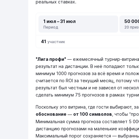
реальных ставках.
1 июл – 31 июл
50 00
Период
20 при
41
участник
"Лига профи"
— ежемесячный турнир-витрина
результат на дистанции. В неё попадают толь
минимум 1000 прогнозов за всё время и полож
считается по ROI за текущий месяц, потому ч
результат был честным и не зависел от неско
сделать минимум 75 прогнозов в рамках турни
Поскольку это витрина, где гости выбирают, з
обоснование
от 100 символов
, чтобы “пр
—
Минимальная сумма прогноза составляет 5 00
дистанцию прогнозами на маленькие коэффицие
Максимальный порог сохраняется — выбранные 