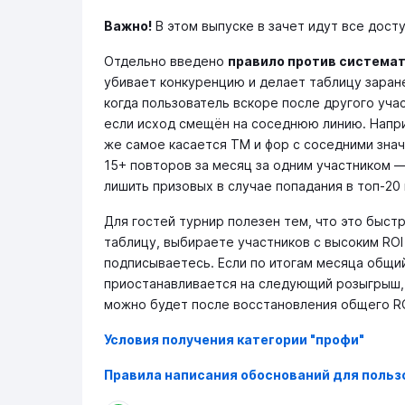
Важно!
В этом выпуске в зачет идут все досту
Отдельно введено
правило против системат
убивает конкуренцию и делает таблицу заран
когда пользователь вскоре после другого учас
если исход смещён на соседнюю линию. Наприм
же самое касается ТМ и фор с соседними знач
15+ повторов за месяц за одним участником 
лишить призовых в случае попадания в топ-20
Для гостей турнир полезен тем, что это быст
таблицу, выбираете участников с высоким ROI
подписываетесь. Если по итогам месяца общий
приостанавливается на следующий розыгрыш, 
можно будет после восстановления общего RO
Условия получения категории "профи"
Правила написания обоснований для польз