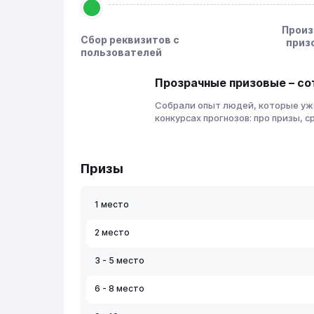
Произ
Сбор реквизитов с
приз
пользователей
Прозрачные призовые – со
Собрали опыт людей, которые уж
конкурсах прогнозов: про призы, с
Призы
1 место
2 место
3 - 5 место
6 - 8 место