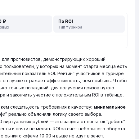
0 ₽
По ROI
зовых
Тип турнира
 для прогнозистов, демонстрирующих хороший
ко пользователи, у которых на момент старта месяца есть
ительный показатель ROI. Рейтинг участников в турнире
то он лучше отражает эффективность, чем прибыль. Чтобы
лько точных попаданий, для получения призов нужно
ра и закончить участие с положительным ROI в таблице.
а кем следить,есть требования к качеству:
минимальное
офи” реально объясняли логику своего выбора.
0 виртуальных рублей — это защита от попыток “добить”
нты и почти не менять ROI за счёт небольшого оборота.
рынки с кэфами 10.00 и выше не идут в зачет.