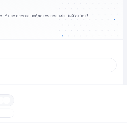
о. У нас всегда найдется правильный ответ!