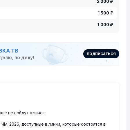
2 000 ₽
1 500 ₽
1 000 ₽
АВКА ТВ
ПОДПИСАТЬСЯ
делю, по делу!
ыше не пойдут в зачет.
 ЧМ-2026, доступные в линии, которые состоятся в