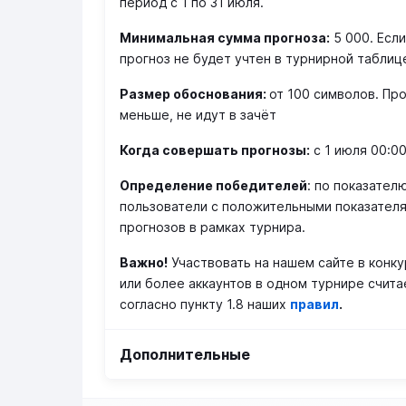
период с 1 по 31 июля.
Минимальная сумма прогноза:
5 000. Если
прогноз не будет учтен в турнирной таблиц
Размер обоснования:
от 100 символов. Пр
меньше, не идут в зачёт
Когда совершать прогнозы
:
с 1 июля 00:0
Определение победителей
: по показател
пользователи
с положительными показател
прогнозов в рамках турнира.
Важно!
Участвовать на нашем сайте в конку
или более аккаунтов в одном турнире счита
согласно пункту 1.8 наших
правил
.
Дополнительные