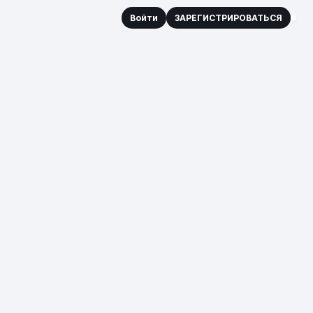
Войти
ЗАРЕГИСТРИРОВАТЬСЯ