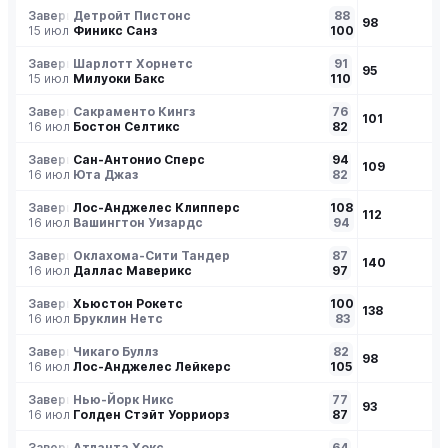
Завершен
Детройт Пистонс
88
98
15 июл
Финикс Санз
100
Завершен
Шарлотт Хорнетс
91
95
15 июл
Милуоки Бакс
110
Завершен
Сакраменто Кингз
76
101
16 июл
Бостон Селтикс
82
Завершен
Сан-Антонио Сперс
94
109
16 июл
Юта Джаз
82
Завершен
Лос-Анджелес Клипперс
108
112
16 июл
Вашингтон Уизардс
94
Завершен
Оклахома-Сити Тандер
87
140
16 июл
Даллас Маверикс
97
Завершен
Хьюстон Рокетс
100
138
16 июл
Бруклин Нетс
83
Завершен
Чикаго Буллз
82
98
16 июл
Лос-Анджелес Лейкерс
105
Завершен
Нью-Йорк Никс
77
93
16 июл
Голден Стэйт Уорриорз
87
Завершен
Атланта Хокс
64