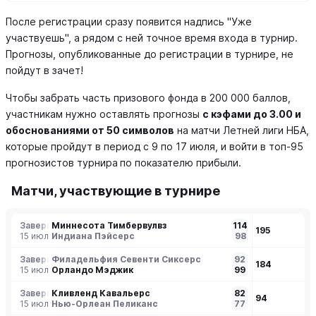
После регистрации сразу появится надпись "Уже
участвуешь", а рядом с ней точное время входа в турнир.
Прогнозы, опубликованные до регистрации в турнире, не
пойдут в зачет!
Чтобы забрать часть призового фонда в 200 000 баллов,
участникам нужно оставлять прогнозы
с кэфами до 3.00 и
обоснованиями от 50 символов
на матчи Летней лиги НБА,
которые пройдут в период с 9 по 17 июля, и войти в топ-95
прогнозистов турнира
по показателю прибыли.
Матчи, участвующие в турнире
Завершен
Миннесота Тимбервулвз
114
195
15 июл
Индиана Пэйсерс
98
Завершен
Филадельфия Севенти Сиксерс
92
184
15 июл
Орландо Мэджик
99
Завершен
Кливленд Кавальерс
82
94
15 июл
Нью-Орлеан Пеликанс
77