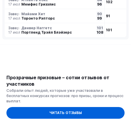
102
17 июл
Мемфис Гриззлис
96
Завершен
Майами Хит
90
91
17 июл
Торонто Рэпторс
99
Завершен
Денвер Наггетс
101
101
17 июл
Портленд Трэйл Блэйзерс
108
Прозрачные призовые – сотни отзывов от
участников
Собрали опыт людей, которые уже участвовали в
бесплатных конкурсах прогнозов: про призы, сроки и процесс
выплат.
ЧИТАТЬ ОТЗЫВЫ