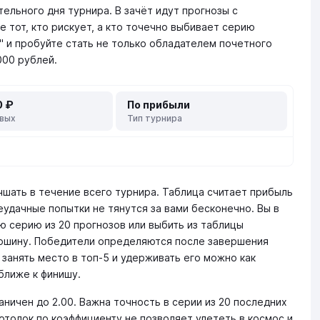
ельного дня турнира. В зачёт идут прогнозы с
е тот, кто рискует, а кто точечно выбивает серию
" и пробуйте стать не только обладателем почетного
000 рублей.
0 ₽
По прибыли
овых
Тип турнира
чшать в течение всего турнира. Таблица считает прибыль
еудачные попытки не тянутся за вами бесконечно. Вы в
 серию из 20 прогнозов или выбить из таблицы
ершину. Победители определяются после завершения
 занять место в топ-5 и удерживать его можно как
ближе к финишу.
ничен до 2.00. Важна точность в серии из 20 последних
Потолок по коэффициенту не позволяет улететь в космос и