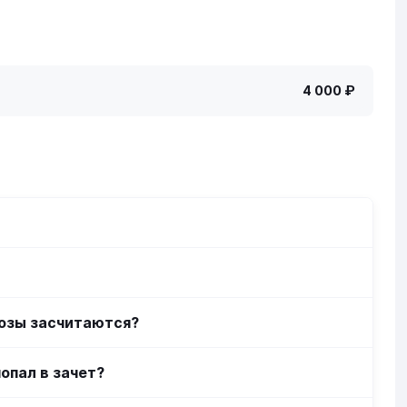
4 000 ₽
нозы засчитаются?
попал в зачет?