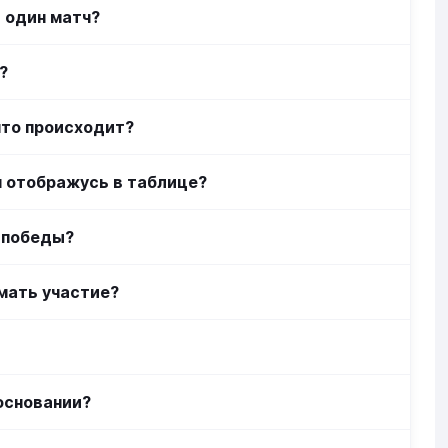
 один матч?
?
что происходит?
я отображусь в таблице?
 победы?
имать участие?
основании?