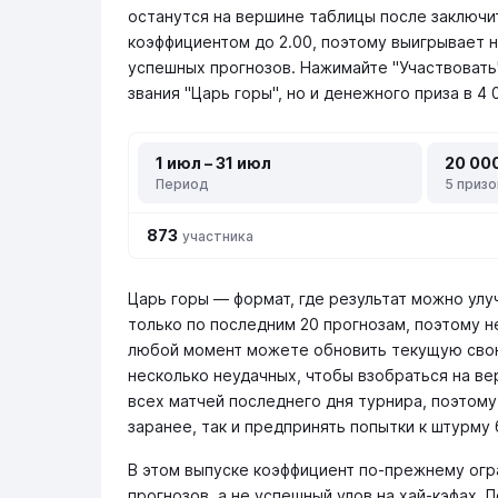
останутся на вершине таблицы после заключит
коэффициентом до 2.00, поэтому выигрывает н
успешных прогнозов. Нажимайте "Участвовать
звания "Царь горы", но и денежного приза в 4 
1 июл – 31 июл
20 00
Период
5 приз
873
участника
Царь горы — формат, где результат можно улу
только по последним 20 прогнозам, поэтому н
любой момент можете обновить текущую свою
несколько неудачных, чтобы взобраться на в
всех матчей последнего дня турнира, поэтому
заранее, так и предпринять попытки к штурму 
В этом выпуске коэффициент по-прежнему огра
прогнозов, а не успешный улов на хай-кэфах. 