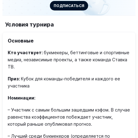
ПОДПИСАТЬСЯ
Условия турнира
Основные
Кто участвует:
букмекеры, беттинговые и спортивные
медиа, независимые проекты, а также команда Ставка
ТВ.
Приз:
Кубок для команды-победителя и каждого ее
участника
Номинации:
– Участник с самым большим зашедшим кэфом. В случае
равенства коэффициентов побеждает участник,
который раньше опубликовал прогноз.
– Лучший среди букмекеров (определяется по