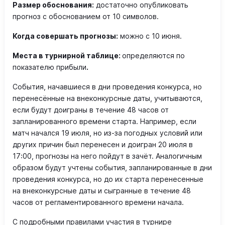
Размер обоснования:
достаточно опубликовать
прогноз с обоснованием от 10 символов.
Когда совершать
прогнозы:
можно с 10 июня.
Места в турнирной таблице:
определяются по
показателю прибыли
.
События, начавшиеся в дни проведения конкурса, но
перенесённые на внеконкурсные даты, учитываются,
если будут доиграны в течение 48 часов от
запланированного времени старта. Например, если
матч начался 19 июля, но из-за погодных условий или
других причин был перенесен и доигран 20 июля в
17:00, прогнозы на него пойдут в зачёт. Аналогичным
образом будут учтены события, запланированные в дни
проведения конкурса, но до их старта перенесенные
на внеконкурсные даты и сыгранные в течение 48
часов от регламентированного времени начала.
С подробными правилами участия в турнире