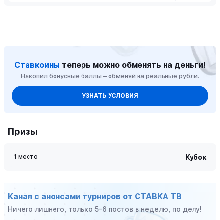
Ставкоины
теперь можно обменять на деньги!
Накопил бонусные баллы – обменяй на реальные рубли.
УЗНАТЬ УСЛОВИЯ
Призы
1 место
Кубок
Канал с анонсами турниров от СТАВКА ТВ
Ничего лишнего, только 5-6 постов в неделю, по делу!