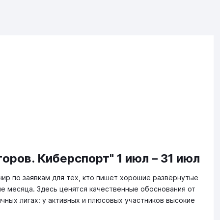
оров. Киберспорт" 1 июл – 31 июл
ир по заявкам для тех, кто пишет хорошие развёрнутые
ие месяца. Здесь ценятся качественные обоснования от
ычных лигах: у активных и плюсовых участников высокие