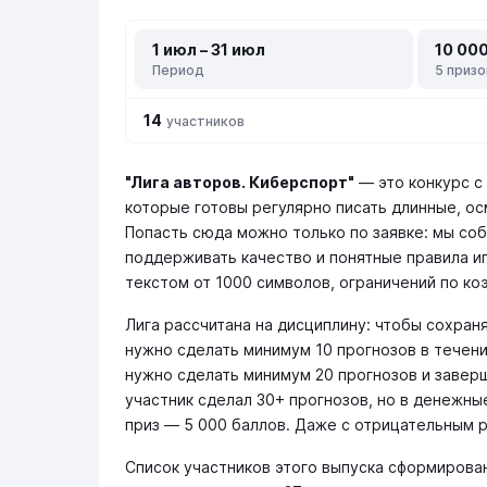
1 июл – 31 июл
10 00
Период
5 приз
14
участников
"Лига авторов. Киберспорт"
— это конкурс с
которые готовы регулярно писать длинные, о
Попасть сюда можно только по заявке: мы со
поддерживать качество и понятные правила и
текстом от 1000 символов, ограничений по ко
Лига рассчитана на дисциплину: чтобы сохран
нужно сделать минимум 10 прогнозов в течени
нужно сделать минимум 20 прогнозов и завер
участник сделал 30+ прогнозов, но в денежны
приз — 5 000 баллов. Даже с отрицательным р
Список участников этого выпуска сформирова