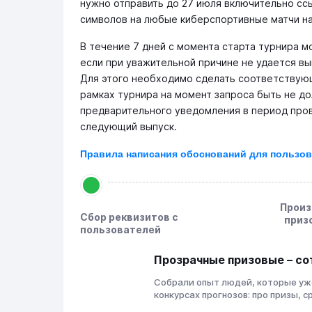
нужно отправить до 27 июля включительно ссы
символов на любые киберспортивные матчи на
В течение 7 дней с момента старта турнира м
если при уважительной причине не удается вы
Для этого необходимо сделать соответствующ
рамках турнира на момент запроса быть не до
предварительного уведомления в период пров
следующий выпуск.
Правила написания обоснований для пользов
Произ
Сбор реквизитов с
приз
пользователей
Прозрачные призовые – со
Собрали опыт людей, которые уж
конкурсах прогнозов: про призы, с