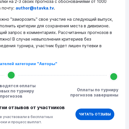
лки на 2-3 своих прогноза с обоснованиями от 1000
 почту:
author@stavka.tv
.
ожно "заморозить" свое участие на следующий выпуск,
полнить критерии для сохранения места в дивизионе.
ий запрос в комментариях. Рассчитанных прогнозов в
лжно! В случае невыполнения критериев без
едения турнира, участник будет лишен путевки в
ателей категории "Авторы"
водятся оплаты
Оплаты по турниру
овых по турниру
прогнозов завершены
прогнозов
тни отзывов от участников
ЧИТАТЬ ОТЗЫВЫ
е участвовали в бесплатных
роки и процесс выплат.