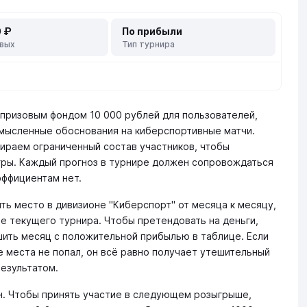
0 ₽
По прибыли
овых
Тип турнира
 призовым фондом 10 000 рублей для пользователей,
смысленные обоснования на киберспортивные матчи.
бираем ограниченный состав участников, чтобы
гры. Каждый прогноз в турнире должен сопровождаться
эффициентам нет.
ять место в дивизионе "Киберспорт" от месяца к месяцу,
е текущего турнира. Чтобы претендовать на деньги,
шить месяц с положительной прибылью в таблице. Если
е места не попал, он всё равно получает утешительный
езультатом.
н. Чтобы принять участие в следующем розыгрыше,