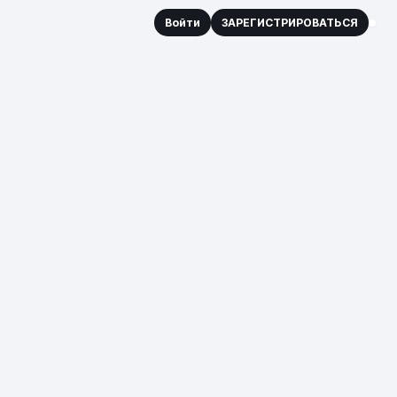
Войти
ЗАРЕГИСТРИРОВАТЬСЯ